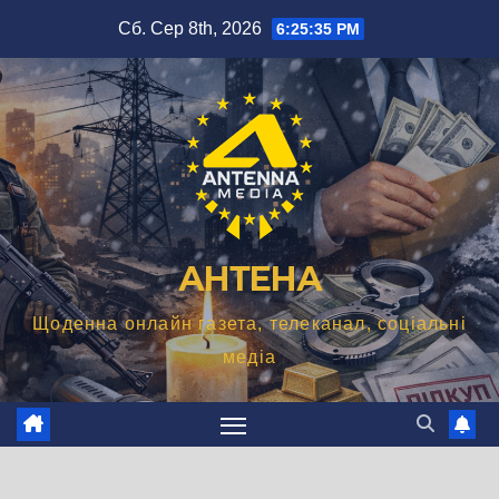
Перейти
Сб. Сер 8th, 2026
6:25:36 PM
до
вмісту
АНТЕНА
Щоденна онлайн газета, телеканал, соціальні
медіа