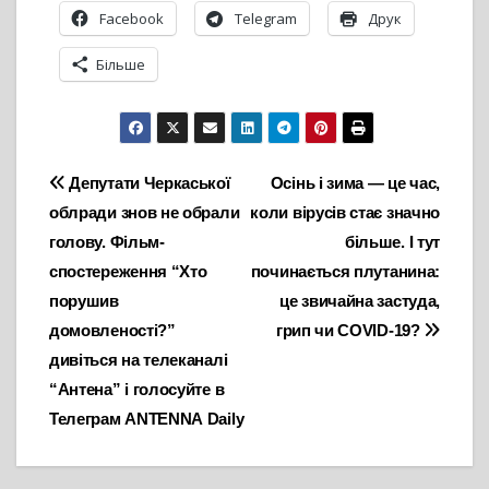
Facebook
Telegram
Друк
Більше
Навігація
Депутати Черкаської
Осінь і зима — це час,
облради знов не обрали
коли вірусів стає значно
записів
голову. Фільм-
більше. І тут
спостереження “Хто
починається плутанина:
порушив
це звичайна застуда,
домовленості?”
грип чи COVID-19?
дивіться на телеканалі
“Антена” і голосуйте в
Телеграм АNTENNА Daily