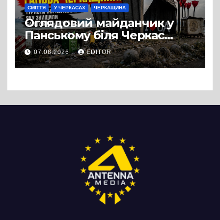
СМІТТЯ
У ЧЕРКАСАХ
ЧЕРКАЩИНА
Оглядовий майданчик у
Панському біля Черкас
перетворився на занедбане
07.08.2026
EDITOR
сміттєзвалище