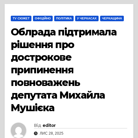
TV СЮЖЕТ
ОФІЦІЙНО
ПОЛІТИКА
У ЧЕРКАСАХ
ЧЕРКАЩИНА
Облрада підтримала
рішення про
дострокове
припинення
повноважень
депутата Михайла
Мушієка
Від
editor
ЛИС 28, 2025