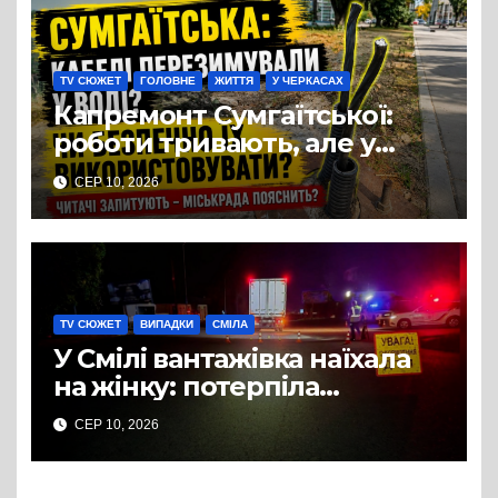
TV СЮЖЕТ
ГОЛОВНЕ
ЖИТТЯ
У ЧЕРКАСАХ
Капремонт Сумгаїтської:
роботи тривають, але у
містян виникло питання
СЕР 10, 2026
щодо освітлення
TV СЮЖЕТ
ВИПАДКИ
СМІЛА
У Смілі вантажівка наїхала
на жінку: потерпіла
померла в лікарні
СЕР 10, 2026