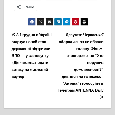
Більше
Навігація
З 1 грудня в Україні
Депутати Черкаської
стартує новий етап
облради знов не обрали
записів
державної підтримки
голову. Фільм-
ВПО — у застосунку
спостереження “Хто
«Дія» можна подати
порушив
заявку на житловий
домовленості?”
ваучер
дивіться на телеканалі
“Антена” і голосуйте в
Телеграм АNTENNА Daily