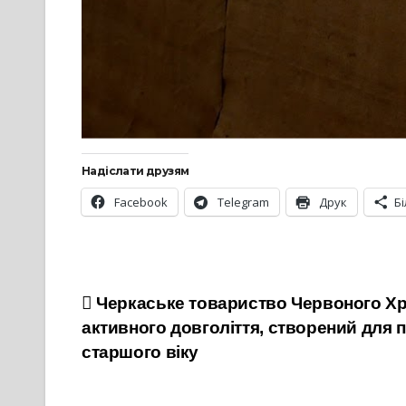
Надіслати друзям
Facebook
Telegram
Друк
Б
Навігація
Черкаське товариство Червоного Хр
активного довголіття, створений для 
записів
старшого віку