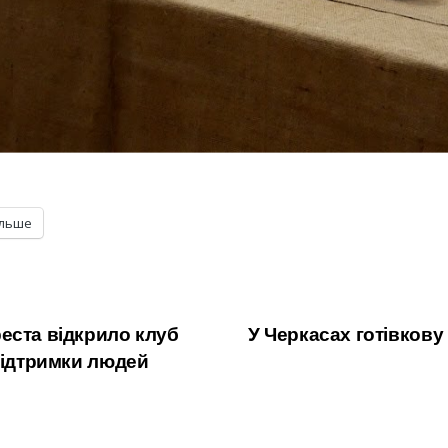
ільше
еста відкрило клуб
У Черкасах готівкову
підтримки людей