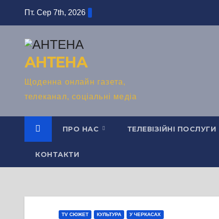
Перейти
Пт. Сер 7th, 2026
до
вмісту
АНТЕНА
Щоденна онлайн газета,
телеканал, соціальні медіа
ПРО НАС
ТЕЛЕВІЗІЙНІ ПОСЛУГИ
КОНТАКТИ
TV СЮЖЕТ
КУЛЬТУРА
У ЧЕРКАСАХ