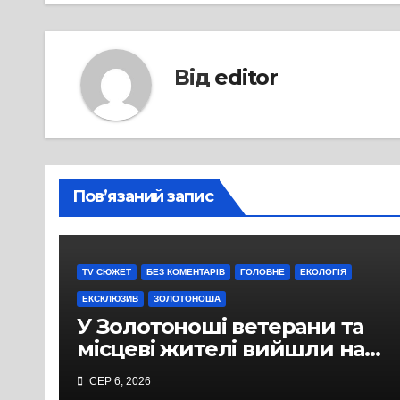
Від
editor
Пов’язаний запис
TV СЮЖЕТ
БЕЗ КОМЕНТАРІВ
ГОЛОВНЕ
ЕКОЛОГІЯ
ЕКСКЛЮЗИВ
ЗОЛОТОНОША
У Золотоноші ветерани та
місцеві жителі вийшли на
протест до стін
СЕР 6, 2026
підприємства ТОВ «Омега