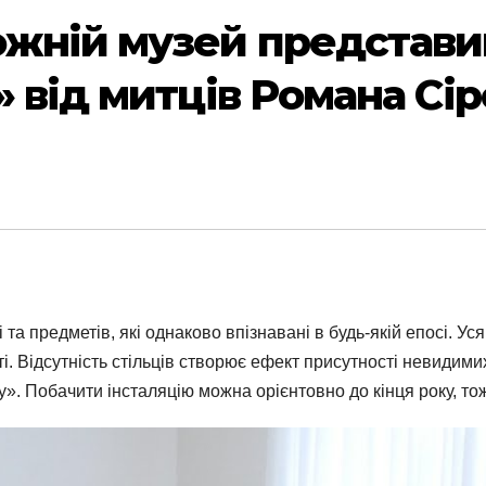
жній музей представи
 від митців Романа Сір
 та предметів, які однаково впізнавані в будь-якій епосі. У
сті. Відсутність стільців створює ефект присутності невидим
». Побачити інсталяцію можна орієнтовно до кінця року, тож