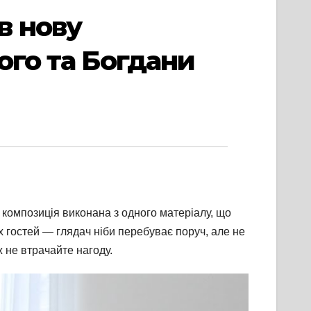
в нову
ого та Богдани
ся композиція виконана з одного матеріалу, що
их гостей — глядач ніби перебуває поруч, але не
 не втрачайте нагоду.