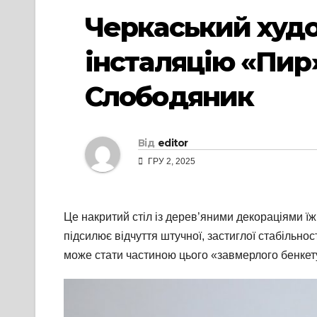
Черкаський худо
інсталяцію «Пир»
Слободяник
Від
editor
ГРУ 2, 2025
Це накритий стіл із дерев’яними декораціями їжі
підсилює відчуття штучної, застиглої стабільно
може стати частиною цього «завмерлого бенкету