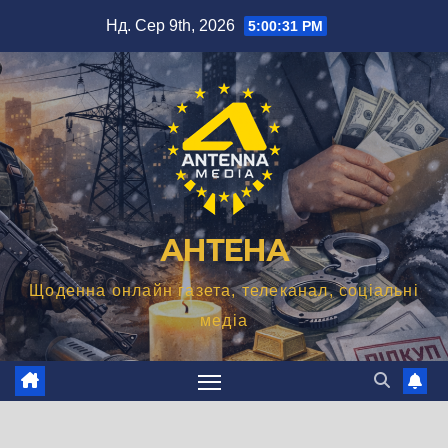
Перейти
Нд. Сер 9th, 2026
5:00:32 PM
до
вмісту
АНТЕНА
Щоденна онлайн газета, телеканал, соціальні
медіа