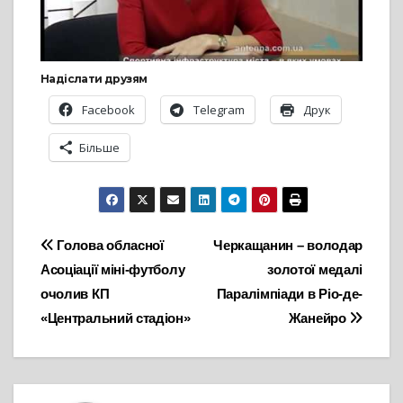
Надіслати друзям
Facebook
Telegram
Друк
Більше
Навігація
Голова обласної
Черкащанин – володар
Асоціації міні-футболу
золотої медалі
записів
очолив КП
Паралімпіади в Ріо-де-
«Центральний стадіон»
Жанейро