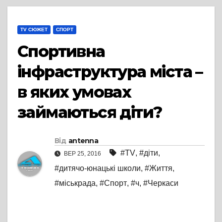
TV СЮЖЕТ
СПОРТ
Спортивна
інфраструктура міста –
в яких умовах
займаються діти?
Від
antenna
#TV
,
#діти
,
ВЕР 25, 2016
#дитячо-юнацькі школи
,
#Життя
,
#міськрада
,
#Спорт
,
#ч
,
#Черкаси