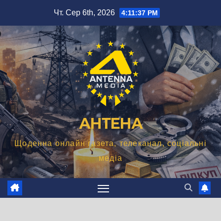
Перейти
Чт. Сер 6th, 2026
4:11:38 PM
до
вмісту
АНТЕНА
Щоденна онлайн газета, телеканал, соціальні
медіа