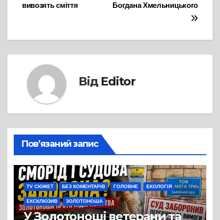
записів
вивозять сміття
Богдана Хмельницького
Від
Editor
Пов’язаний запис
TV СЮЖЕТ
БЕЗ КОМЕНТАРІВ
ГОЛОВНЕ
ЕКОЛОГІЯ
ЕКСКЛЮЗИВ
ЗОЛОТОНОША
У Золотоноші ветерани та