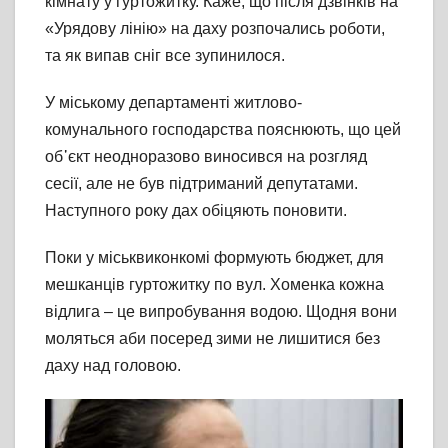
кімнату у гуртожитку. Каже, що після дзвінків на
«Урядову лінію» на даху розпочались роботи,
та як випав сніг все зупинилося.
У міському департаменті житлово-
комунального господарства пояснюють, що цей
об᾽єкт неодноразово виносився на розгляд
сесії, але не був підтриманий депутатами.
Наступного року дах обіцяють поновити.
Поки у міськвиконкомі формують бюджет, для
мешканців гуртожитку по вул. Хоменка кожна
відлига – це випробування водою. Щодня вони
моляться аби посеред зими не лишитися без
даху над головою.