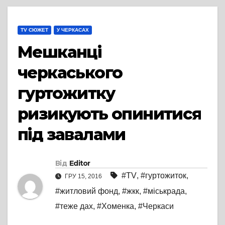
TV СЮЖЕТ
У ЧЕРКАСАХ
Мешканці
черкаського
гуртожитку
ризикують опинитися
під завалами
Від
Editor
#TV
,
#гуртожиток
,
ГРУ 15, 2016
#житловий фонд
,
#жкк
,
#міськрада
,
#теже дах
,
#Хоменка
,
#Черкаси