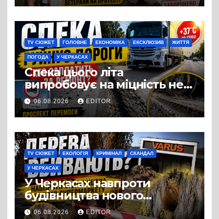
Три», що займається
виробництвом м’яса птиці
TV СЮЖЕТ
ГОЛОВНЕ
ЕКОНОМІКА
ЕКСКЛЮЗИВ
ЖИТТЯ
ПОГОДА
У ЧЕРКАСАХ
Спека цього літа
випробовує на міцність не
лише людей, а й дороги
06.08.2026
EDITOR
Черкас
TV СЮЖЕТ
ЕКОЛОГІЯ
КРИМІНАЛ
СКАНДАЛ
У ЧЕРКАСАХ
У Черкасах навпроти
будівництва нового
супермаркету VARUS на
06.08.2026
EDITOR