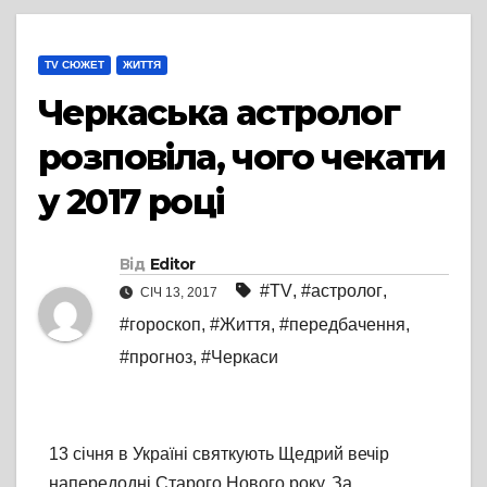
TV СЮЖЕТ
ЖИТТЯ
Черкаська астролог
розповіла, чого чекати
у 2017 році
Від
Editor
#TV
,
#астролог
,
СІЧ 13, 2017
#гороскоп
,
#Життя
,
#передбачення
,
#прогноз
,
#Черкаси
13 січня в Україні святкують Щедрий вечір
напередодні Старого Нового року. За