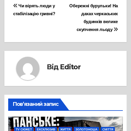
Навігація
Чи вірять люди у
Обережні бурульки! На
стабілізацію гривні?
дахах черкаських
записів
будинків велике
скупчення льоду
Від
Editor
Пов’язаний запис
TV СЮЖЕТ
ЕКСКЛЮЗИВ
ЖИТТЯ
ЗОЛОТОНОША
СМІТТЯ