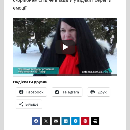
скорпіонам слід не впадати у відчай і берегти
емоції.
Надіслати друзям
Facebook
Telegram
Друк
Більше