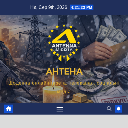
Перейти
Нд. Сер 9th, 2026
4:21:24 PM
до
вмісту
АНТЕНА
Щоденна онлайн газета, телеканал, соціальні
медіа