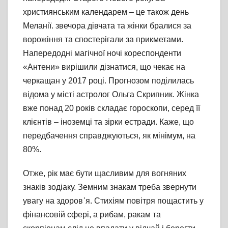
християнським календарем – це також день
Меланії. звечора дівчата та жінки бралися за
ворожіння та спостерігали за прикметами.
Напередодні магічної ночі кореспонденти
«Антени» вирішили дізнатися, що чекає на
черкащан у 2017 році. Прогнозом поділилась
відома у місті астролог Ольга Скрипник. Жінка
вже понад 20 років складає гороскопи, серед її
клієнтів – іноземці та зірки естради. Каже, що
передбачення справджуються, як мінімум, на
80%.
Отже, рік має бути щасливим для вогняних
знаків зодіаку. Земним знакам треба звернути
увагу на здоров᾽я. Стихіям повітря пощастить у
фінансовій сфері, а рибам, ракам та