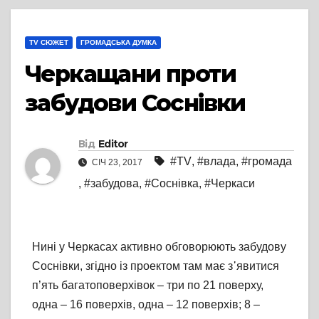
TV СЮЖЕТ
ГРОМАДСЬКА ДУМКА
Черкащани проти
забудови Соснівки
Від
Editor
#TV
,
#влада
,
#громада
СІЧ 23, 2017
,
#забудова
,
#Соснівка
,
#Черкаси
Нині у Черкасах активно обговорюють забудову
Соснівки, згідно із проектом там має з᾽явитися
п’ять багатоповерхівок – три по 21 поверху,
одна – 16 поверхів, одна – 12 поверхів; 8 –