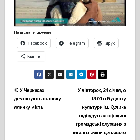
Надіслати друзям
Facebook
Telegram
Друк
Більше
Навігація
У Черкасах
У вівторок, 24 січня, о
демонтують головну
18.00 в Будинку
записів
ялинку міста
культури ім. Кулика
відбудуться офіційні
громадські слухання з
питання зміни цільового