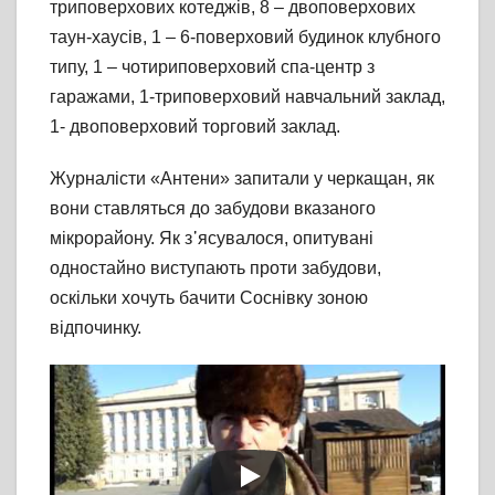
триповерхових котеджів, 8 – двоповерхових
таун-хаусів, 1 – 6-поверховий будинок клубного
типу, 1 – чотириповерховий спа-центр з
гаражами, 1-триповерховий навчальний заклад,
1- двоповерховий торговий заклад.
Журналісти «Антени» запитали у черкащан, як
вони ставляться до забудови вказаного
мікрорайону. Як з᾽ясувалося, опитувані
одностайно виступають проти забудови,
оскільки хочуть бачити Соснівку зоною
відпочинку.