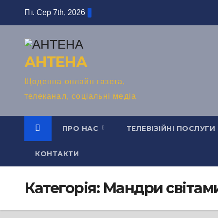
Перейти
Пт. Сер 7th, 2026
до
вмісту
АНТЕНА
Щоденна онлайн газета,
телеканал, соціальні медіа
ПРО НАС
ТЕЛЕВІЗІЙНІ ПОСЛУГИ
КОНТАКТИ
Категорія:
Мандри світам