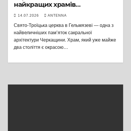
найкращих храмів
українського класицизму
14.07.2026
ANTENNA
Свято-Троїцька церква в Гельмязеві — одна з
найвеличніших пам’яток сакральної
архітектури Черкащини. Храм, який уже майже
два століття є окрасою…