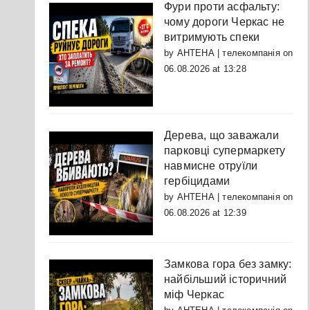
Фури проти асфальту:
чому дороги Черкас не
витримують спеки
by
АНТЕНА | телекомпанія
on
06.08.2026 at 13:28
Дерева, що заважали
парковці супермаркету
навмисне отруїли
гербіцидами
by
АНТЕНА | телекомпанія
on
06.08.2026 at 12:39
Замкова гора без замку:
найбільший історичний
міф Черкас