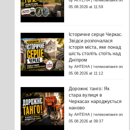
by
АНТЕНА | телекомпанія
on
05.08.2026 at 11:59
Історичне серце Черкас.
Звідси розпочалася
історія міста, яке понад
шість століть стоїть над
Дніпром
by
АНТЕНА | телекомпанія
on
05.08.2026 at 11:12
Дорожнє танго: Як
стара вулиця в
Черкасах народжується
наново
by
АНТЕНА | телекомпанія
on
05.08.2026 at 09:37