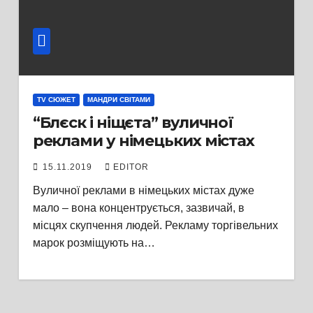
TV СЮЖЕТ
МАНДРИ СВІТАМИ
“Блєск і ніщєта” вуличної
реклами у німецьких містах
15.11.2019
EDITOR
Вуличної реклами в німецьких містах дуже
мало – вона концентрується, зазвичай, в
місцях скупчення людей. Рекламу торгівельних
марок розміщують на…