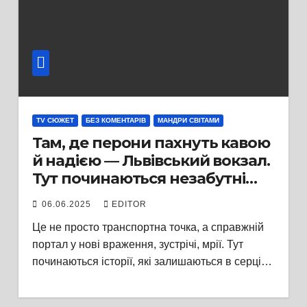
TV СЮЖЕТ
БЕЗ КОМЕНТАРІВ
МАНДРИ СВІТАМИ
Там, де перони пахнуть кавою
й надією — Львівський вокзал.
Тут починаються незабутні
подорожі, які залишаються в
06.06.2025
EDITOR
серці
Це не просто транспортна точка, а справжній
портал у нові враження, зустрічі, мрії. Тут
починаються історії, які залишаються в серці…