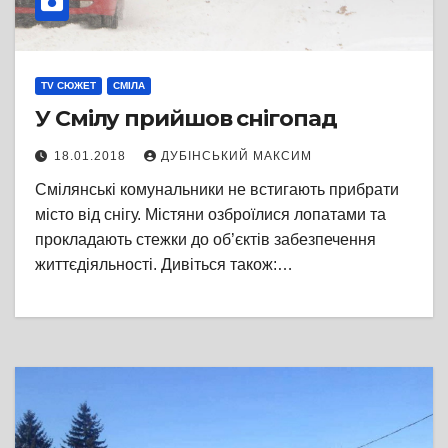
TV СЮЖЕТ
СМІЛА
У Смілу прийшов снігопад
18.01.2018
ДУБІНСЬКИЙ МАКСИМ
Смілянські комунальники не встигають прибрати
місто від снігу. Містяни озброїлися лопатами та
прокладають стежки до об’єктів забезпечення
життєдіяльності. Дивіться також:…