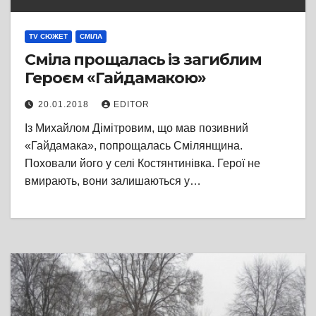
TV СЮЖЕТ
СМІЛА
Сміла прощалась із загиблим
Героєм «Гайдамакою»
20.01.2018
EDITOR
Із Михайлом Дімітровим, що мав позивний
«Гайдамака», попрощалась Смілянщина.
Поховали його у селі Костянтинівка. Герої не
вмирають, вони залишаються у…