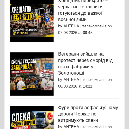
Хрещатик перекрито –
черкаські тепловики
готуються до важкої
воєнної зими
by
АНТЕНА | телекомпанія
on
07.08.2026 at 08:45
Ветерани вийшли на
протест через сморід від
птахофабрики у
Золотоноші
by
АНТЕНА | телекомпанія
on
06.08.2026 at 14:11
Фури проти асфальту: чому
дороги Черкас не
витримують спеки
by
АНТЕНА | телекомпанія
on