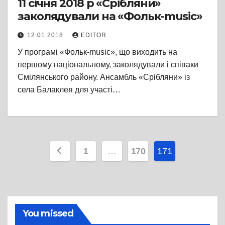
11 січня 2018 р «Срібляни»
заколядували на «Фольк-music»
12.01.2018
EDITOR
У програмі «Фольк-music», що виходить на
першому національному, заколядували і співаки
Смілянського району. Ансамбль «Срібляни» із
села Балаклея для участі…
Пагінація
1
…
170
171
записів
You missed