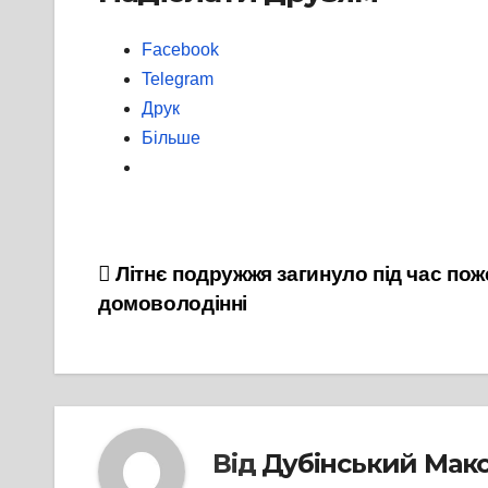
Facebook
Telegram
Друк
Більше
Навігація
Літнє подружжя загинуло під час пож
домоволодінні
записів
Від
Дубінський Мак