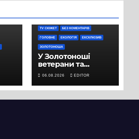
TV СЮЖЕТ
БЕЗ КОМЕНТАРІВ
ГОЛОВНЕ
ЕКОЛОГІЯ
ЕКСКЛЮЗИВ
ЗОЛОТОНОША
У Золотоноші
ветерани та
місцеві жителі
06.08.2026
EDITOR
вийшли на
протест до стін
підприємства ТОВ
«Омега Три», що
займається
виробництвом
м’яса птиці