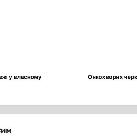
ежі у власному
Онкохворих чер
сим