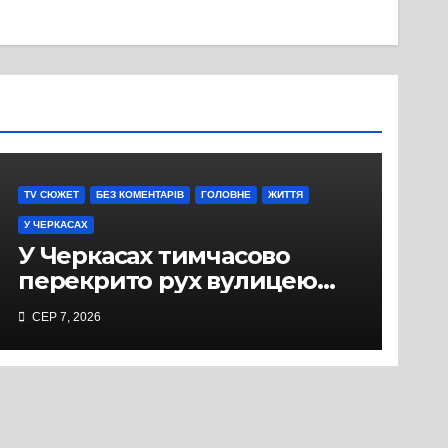
TV СЮЖЕТ
БЕЗ КОМЕНТАРІВ
ГОЛОВНЕ
ЖИТТЯ
У ЧЕРКАСАХ
У Черкасах тимчасово
перекрито рух вулицею
Хрещатик на перехресті з
СЕР 7, 2026
Грушевського через
ремонт тепломережі