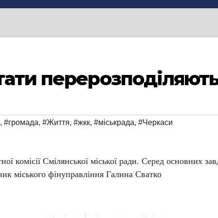
утати перерозподіляют
,
#громада
,
#Життя
,
#жкк
,
#міськрада
,
#Черкаси
ної комісії Смілянської міської ради. Серед основних завд
ник міського фінуправління Галина Сватко