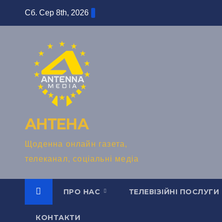
Перейти
Сб. Сер 8th, 2026
до
вмісту
АНТЕНА
Щоденна онлайн газета,
телеканал, соціальні медіа
ПРО НАС
ТЕЛЕВІЗІЙНІ ПОСЛУГИ
КОНТАКТИ