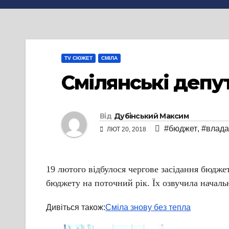
TV СЮЖЕТ
СМІЛА
Смілянські деп
Від
Дубінський Максим
#бюджет
,
#влада
ЛЮТ 20, 2018
19 лютого відбулося чергове засідання бюджет
бюджету на поточний рік. Їх озвучила началь
Дивіться також:
Сміла знову без тепла