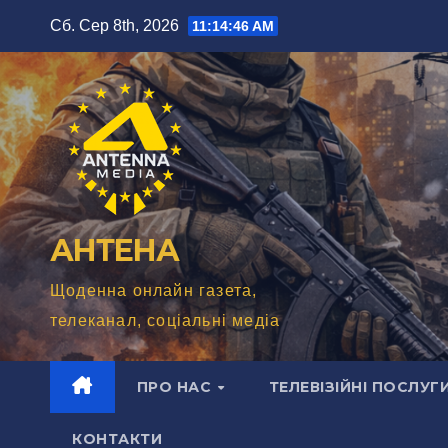
Перейти
Сб. Сер 8th, 2026
11:14:48 AM
до
вмісту
АНТЕНА
Щоденна онлайн газета,
телеканал, соціальні медіа
ПРО НАС
ТЕЛЕВІЗІЙНІ ПОСЛУГ
КОНТАКТИ