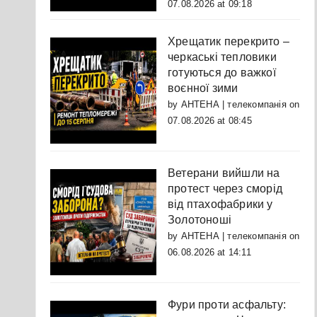
07.08.2026 at 09:18
Хрещатик перекрито –
черкаські тепловики
готуються до важкої
воєнної зими
by
АНТЕНА | телекомпанія
on
07.08.2026 at 08:45
Ветерани вийшли на
протест через сморід
від птахофабрики у
Золотоноші
by
АНТЕНА | телекомпанія
on
06.08.2026 at 14:11
Фури проти асфальту: