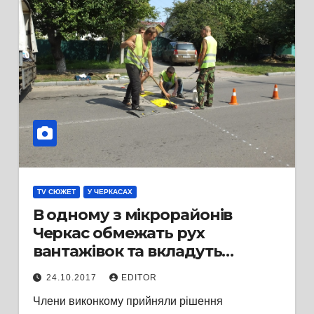
TV СЮЖЕТ
У ЧЕРКАСАХ
В одному з мікрорайонів
Черкас обмежать рух
вантажівок та вкладуть
«лежачих поліцейських»
24.10.2017
EDITOR
Члени виконкому прийняли рішення