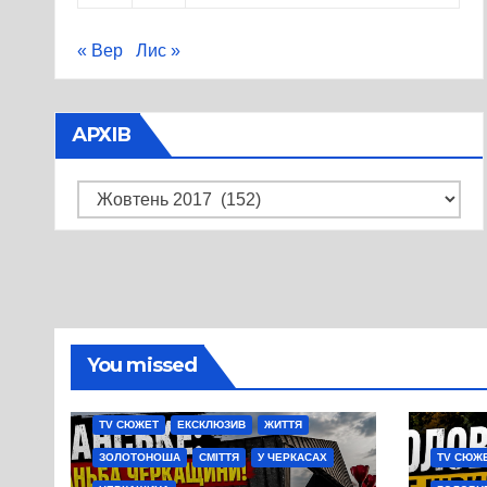
« Вер
Лис »
АРХІВ
Архів
You missed
TV СЮЖЕТ
ЕКСКЛЮЗИВ
ЖИТТЯ
ЗОЛОТОНОША
СМІТТЯ
У ЧЕРКАСАХ
TV СЮЖ