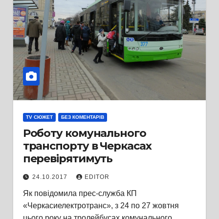
TV СЮЖЕТ
БЕЗ КОМЕНТАРІВ
Роботу комунального
транспорту в Черкасах
перевірятимуть
24.10.2017
EDITOR
Як повідомила прес-служба КП
«Черкасиелектротранс», з 24 по 27 жовтня
цього року на тролейбусах комунального