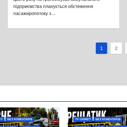
підприємства планується обстеження
пасажиропотоку з…
Пагіна
1
2
записі
ЕТ
БЕЗ КОМЕНТАРІВ
TV СЮЖЕТ
БЕЗ КОМЕНТАРІВ