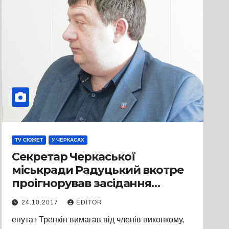
TV СЮЖЕТ
У ЧЕРКАСАХ
Секретар Черкаської
міськради Радуцький вкотре
проігнорував засідання
виконкому
24.10.2017
EDITOR
епутат Тренкін вимагав від членів виконкому,