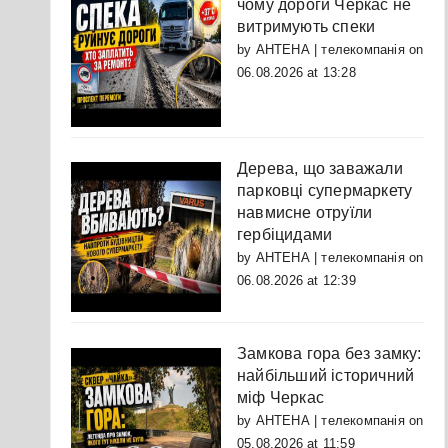
чому дороги Черкас не
витримують спеки
by
АНТЕНА | телекомпанія
on
06.08.2026 at 13:28
Дерева, що заважали
парковці супермаркету
навмисне отруїли
гербіцидами
by
АНТЕНА | телекомпанія
on
06.08.2026 at 12:39
Замкова гора без замку:
найбільший історичний
міф Черкас
by
АНТЕНА | телекомпанія
on
05.08.2026 at 11:59