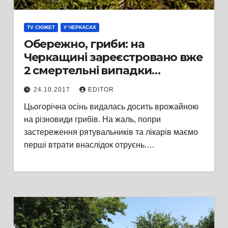
TV СЮЖЕТ
У ЧЕРКАСАХ
Обережно, гриби: на
Черкащині зареєстровано вже
2 смертельні випадки
отруєння
24.10.2017
EDITOR
Цьогорічна осінь видалась досить врожайною
на різновиди грибів. На жаль, попри
застереження рятувальників та лікарів маємо
перші втрати внаслідок отруєнь.…