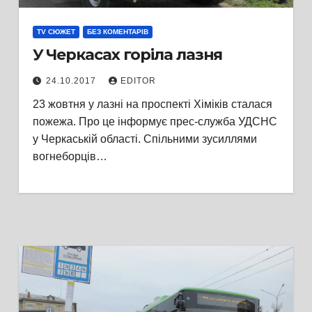
TV СЮЖЕТ
БЕЗ КОМЕНТАРІВ
У Черкасах горіла лазня
24.10.2017
EDITOR
23 жовтня у лазні на проспекті Хіміків сталася
пожежа. Про це інформує прес-служба УДСНС
у Черкаській області. Спільними зусиллями
вогнеборців…