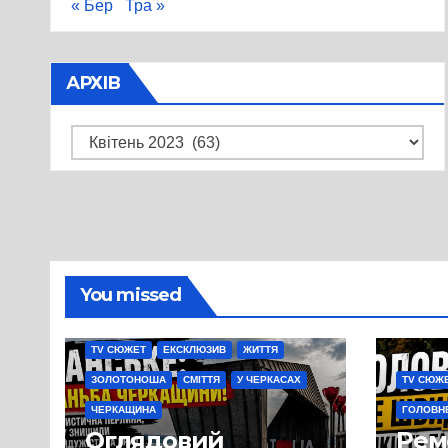
« Бер
Тра »
АРХІВ
Архів
You missed
TV СЮЖЕТ
ЕКСКЛЮЗИВ
ЖИТТЯ
ЗОЛОТОНОША
СМІТТЯ
У ЧЕРКАСАХ
TV СЮЖ
ЧЕРКАЩИНА
ГОЛОВН
Оглядовий
Рем