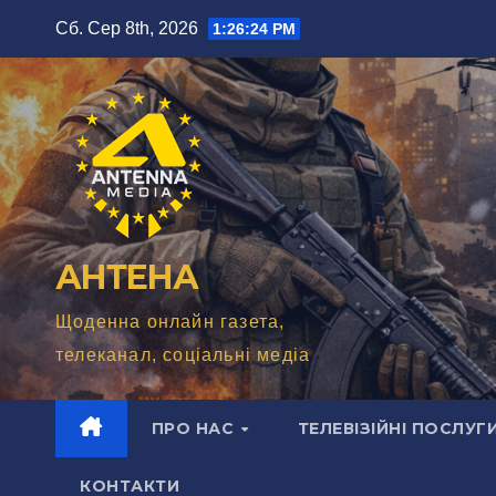
Перейти
Сб. Сер 8th, 2026
1:26:25 PM
до
вмісту
АНТЕНА
Щоденна онлайн газета,
телеканал, соціальні медіа
ПРО НАС
ТЕЛЕВІЗІЙНІ ПОСЛУГ
КОНТАКТИ