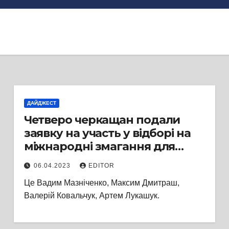
ДАЙДЖЕСТ
Четверо черкащан подали
заявку на участь у відборі на
міжнародні змагання для
ветеранів та
06.04.2023
EDITOR
військовослужбовців «Ігри
Це Вадим Мазніченко, Максим Дмитраш,
Нескорених» Invictus Games
Валерій Ковальчук, Артем Лукашук.
2023