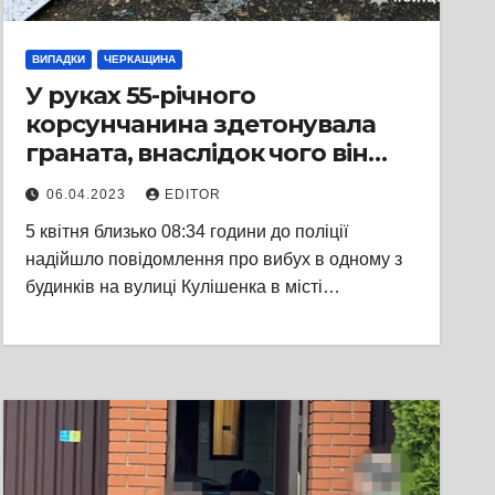
ВИПАДКИ
ЧЕРКАЩИНА
У руках 55-річного
корсунчанина здетонувала
граната, внаслідок чого він
загинув на місці події
06.04.2023
EDITOR
5 квітня близько 08:34 години до поліції
надійшло повідомлення про вибух в одному з
будинків на вулиці Кулішенка в місті…