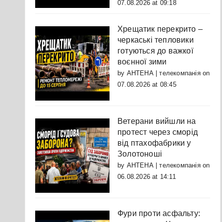
07.08.2026 at 09:18
Хрещатик перекрито –
черкаські тепловики
готуються до важкої
воєнної зими
by
АНТЕНА | телекомпанія
on
07.08.2026 at 08:45
Ветерани вийшли на
протест через сморід
від птахофабрики у
Золотоноші
by
АНТЕНА | телекомпанія
on
06.08.2026 at 14:11
Фури проти асфальту: