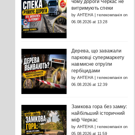
чому дороги Черкас не
витримують спеки
by
АНТЕНА | телекомпанія
on
06.08.2026 at 13:28
Дерева, що заважали
парковці супермаркету
навмисне отруїли
гербіцидами
by
АНТЕНА | телекомпанія
on
06.08.2026 at 12:39
Замкова гора без замку:
найбільший історичний
міф Черкас
by
АНТЕНА | телекомпанія
on
05.08.2026 at 11:59