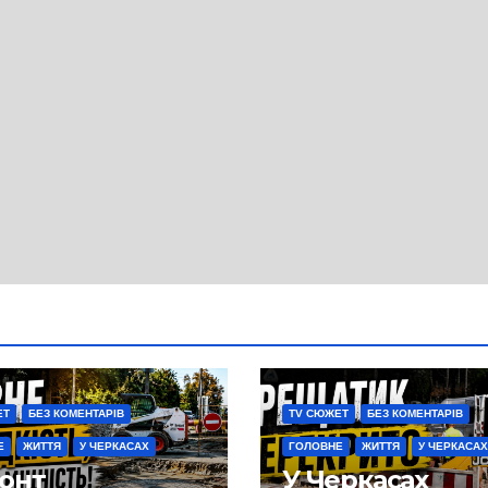
ЕТ
БЕЗ КОМЕНТАРІВ
TV СЮЖЕТ
БЕЗ КОМЕНТАРІВ
Е
ЖИТТЯ
У ЧЕРКАСАХ
ГОЛОВНЕ
ЖИТТЯ
У ЧЕРКАСАХ
онт
У Черкасах