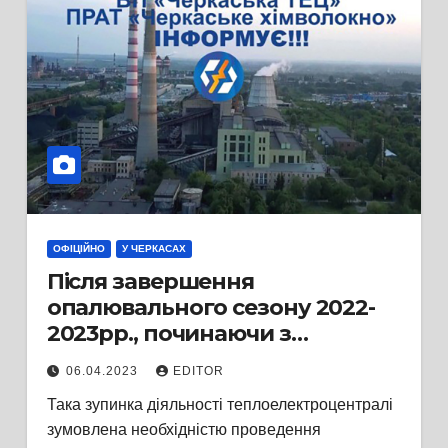
ОФІЦІЙНО
У ЧЕРКАСАХ
Після завершення
опалювального сезону 2022-
2023рр., починаючи з
09.04.2023 року, ВП «Черкаська
06.04.2023
EDITOR
ТЕЦ» тимчасово припинить
Така зупинка діяльності теплоелектроцентралі
генерацію теплової та
зумовлена необхідністю проведення
електричної енергії