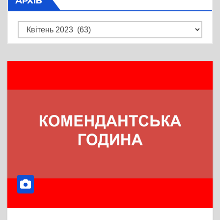
АРХІВ
Архів