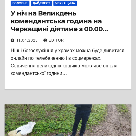
ГОЛОВНЕ
ДАЙДЖЕСТ
ЧЕРКАЩИНА
У ніч на Великдень
комендантська година на
Черкащині діятиме з 00.00
суботи до 4.00 неділі
11.04.2023
EDITOR
Нічні богослужіння у храмах можна буде дивитися
онлайн по телебаченню і в соцмережах.
Освячення великодніх кошиків можливе опісля
комендантської години…