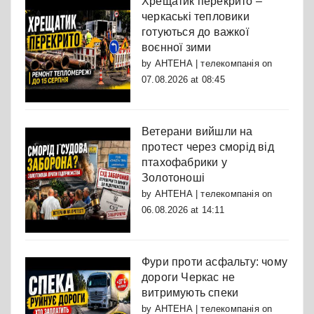
Хрещатик перекрито –
черкаські тепловики
готуються до важкої
воєнної зими
by
АНТЕНА | телекомпанія
on
07.08.2026 at 08:45
Ветерани вийшли на
протест через сморід від
птахофабрики у
Золотоноші
by
АНТЕНА | телекомпанія
on
06.08.2026 at 14:11
Фури проти асфальту: чому
дороги Черкас не
витримують спеки
by
АНТЕНА | телекомпанія
on