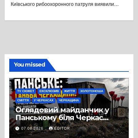
Київського рибоохоронного патруля виявили…
You missed
TV СЮЖЕТ
ЕКСКЛЮЗИВ
ЖИТТЯ
ЗОЛОТОНОША
СМІТТЯ
У ЧЕРКАСАХ
ЧЕРКАЩИНА
Оглядовий майданчик у
Панському біля Черкас
перетворився на занедбане
07.08.2026
EDITOR
сміттєзвалище