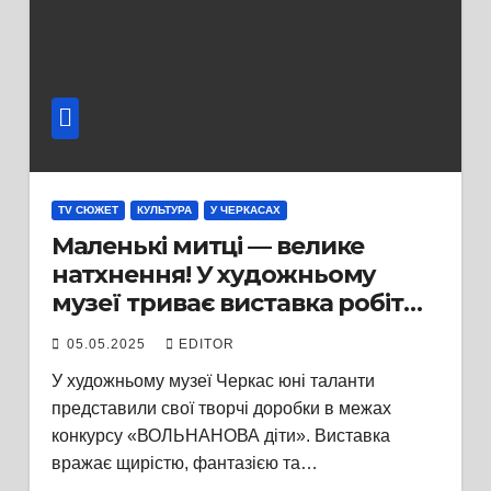
TV СЮЖЕТ
КУЛЬТУРА
У ЧЕРКАСАХ
Маленькі митці — велике
натхнення! У художньому
музеї триває виставка робіт
учасників дитячого конкурсу
05.05.2025
EDITOR
«ВОЛЬНАНОВА діти»
У художньому музеї Черкас юні таланти
представили свої творчі доробки в межах
конкурсу «ВОЛЬНАНОВА діти». Виставка
вражає щирістю, фантазією та…