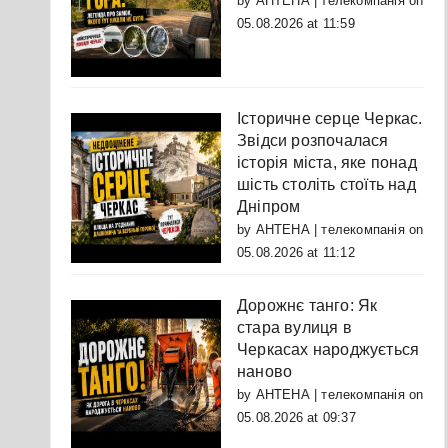
by
АНТЕНА | телекомпанія
on
05.08.2026 at 11:59
Історичне серце Черкас.
Звідси розпочалася
історія міста, яке понад
шість століть стоїть над
Дніпром
by
АНТЕНА | телекомпанія
on
05.08.2026 at 11:12
Дорожнє танго: Як
стара вулиця в
Черкасах народжується
наново
by
АНТЕНА | телекомпанія
on
05.08.2026 at 09:37