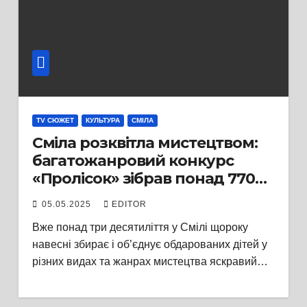
TV СЮЖЕТ
КУЛЬТУРА
СМІЛА
Сміла розквітла мистецтвом:
багатожанровий конкурс
«Пролісок» зібрав понад 770
юних талантів
05.05.2025
EDITOR
Вже понад три десятиліття у Смілі щороку
навесні збирає і об’єднує обдарованих дітей у
різних видах та жанрах мистецтва яскравий…