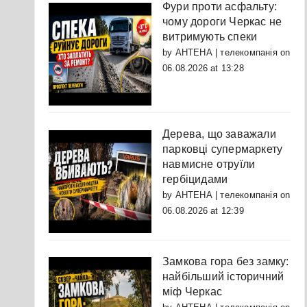
Фури проти асфальту:
чому дороги Черкас не
витримують спеки
by
АНТЕНА | телекомпанія
on
06.08.2026 at 13:28
Дерева, що заважали
парковці супермаркету
навмисне отруїли
гербіцидами
by
АНТЕНА | телекомпанія
on
06.08.2026 at 12:39
Замкова гора без замку:
найбільший історичний
міф Черкас