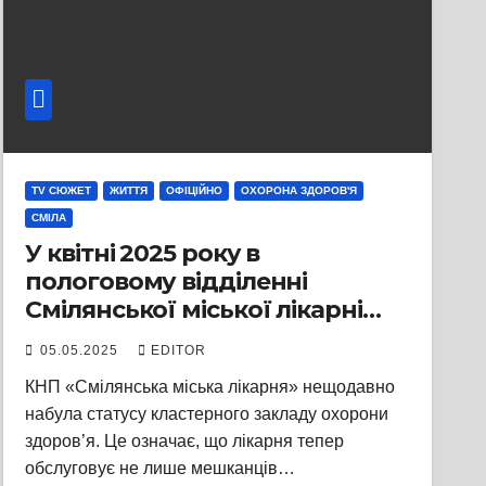
TV СЮЖЕТ
ЖИТТЯ
ОФІЦІЙНО
ОХОРОНА ЗДОРОВ'Я
СМІЛА
У квітні 2025 року в
пологовому відділенні
Смілянської міської лікарні
народилося 25 немовлят: 10
05.05.2025
EDITOR
дівчаток і 15 хлопчиків
КНП «Смілянська міська лікарня» нещодавно
набула статусу кластерного закладу охорони
здоров’я. Це означає, що лікарня тепер
обслуговує не лише мешканців…