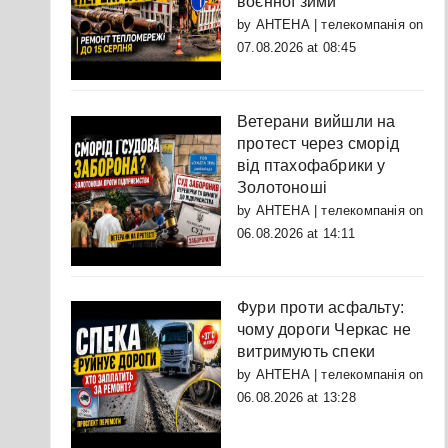
воєнної зими
by
АНТЕНА | телекомпанія
on
07.08.2026 at 08:45
Ветерани вийшли на
протест через сморід
від птахофабрики у
Золотоноші
by
АНТЕНА | телекомпанія
on
06.08.2026 at 14:11
Фури проти асфальту:
чому дороги Черкас не
витримують спеки
by
АНТЕНА | телекомпанія
on
06.08.2026 at 13:28