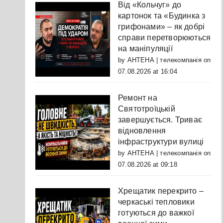
Від «Кольчуг» до
картонок та «Будинка з
грифонами» – як добрі
справи перетворюються
на маніпуляції
by
АНТЕНА | телекомпанія
on
07.08.2026 at 16:04
Ремонт на
Святотроїцькій
завершується. Триває
відновлення
інфраструктури вулиці
by
АНТЕНА | телекомпанія
on
07.08.2026 at 09:18
Хрещатик перекрито –
черкаські тепловики
готуються до важкої