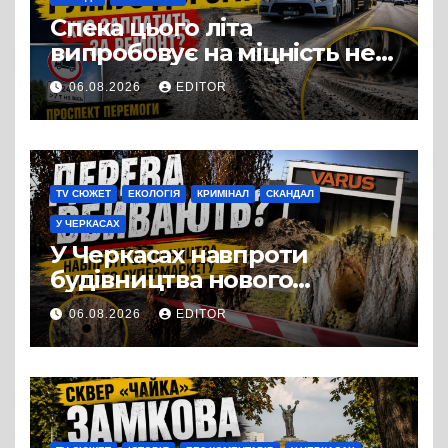
Спека цього літа
випробовує на міцність не
лише людей, а й дороги
06.08.2026
EDITOR
Черкас
TV СЮЖЕТ
ЕКОЛОГІЯ
КРИМІНАЛ
СКАНДАЛ
У ЧЕРКАСАХ
У Черкасах навпроти
будівництва нового
супермаркету VARUS на
06.08.2026
EDITOR
проспекті Перемоги всохли
дерева. І це навряд чи
можна назвати
випадковістю