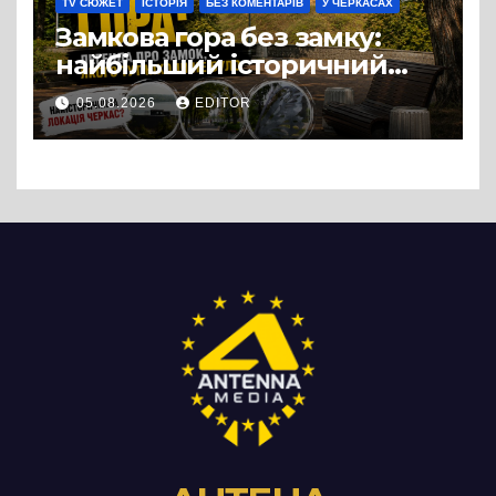
TV СЮЖЕТ
ІСТОРІЯ
БЕЗ КОМЕНТАРІВ
У ЧЕРКАСАХ
Замкова гора без замку:
найбільший історичний
міф Черкас
05.08.2026
EDITOR