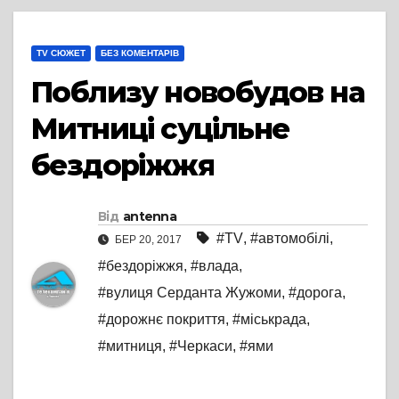
TV СЮЖЕТ
БЕЗ КОМЕНТАРІВ
Поблизу новобудов на
Митниці суцільне
бездоріжжя
Від
antenna
#TV
,
#автомобілі
,
БЕР 20, 2017
#бездоріжжя
,
#влада
,
#вулиця Серданта Жужоми
,
#дорога
,
#дорожнє покриття
,
#міськрада
,
#митниця
,
#Черкаси
,
#ями