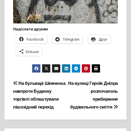
Надіслати друзям
Facebook
Telegram
Друк
Більше
Навігація
На бульварі Шевченка
На вулиці Героїв Дніпра
навпроти Будинку
розпочалось
записів
торгівлі облаштували
прибирання
пішохідний перехід
будівельного сміття