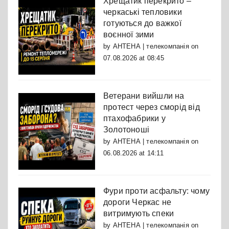
Хрещатик перекрито –
черкаські тепловики
готуються до важкої
воєнної зими
by
АНТЕНА | телекомпанія
on
07.08.2026 at 08:45
Ветерани вийшли на
протест через сморід від
птахофабрики у
Золотоноші
by
АНТЕНА | телекомпанія
on
06.08.2026 at 14:11
Фури проти асфальту: чому
дороги Черкас не
витримують спеки
by
АНТЕНА | телекомпанія
on