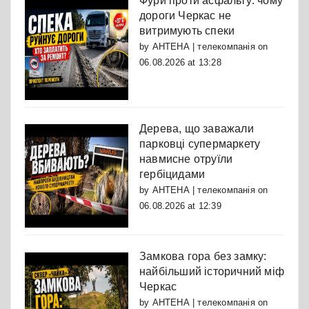
Фури проти асфальту: чому
дороги Черкас не
витримують спеки
by
АНТЕНА | телекомпанія
on
06.08.2026 at 13:28
Дерева, що заважали
парковці супермаркету
навмисне отруїли
гербіцидами
by
АНТЕНА | телекомпанія
on
06.08.2026 at 12:39
Замкова гора без замку:
найбільший історичний міф
Черкас
by
АНТЕНА | телекомпанія
on