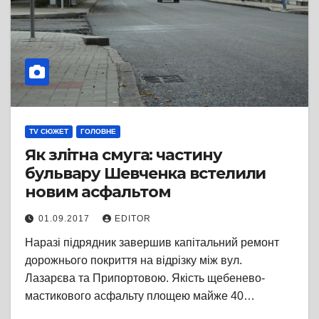
TV СЮЖЕТ
ГОЛОВНЕ
Як злітна смуга: частину
бульвару Шевченка встелили
новим асфальтом
01.09.2017
EDITOR
Наразі підрядник завершив капітальний ремонт
дорожнього покриття на відрізку між вул.
Лазарєва та Припортовою. Якість щебенево-
мастикового асфальту площею майже 40…