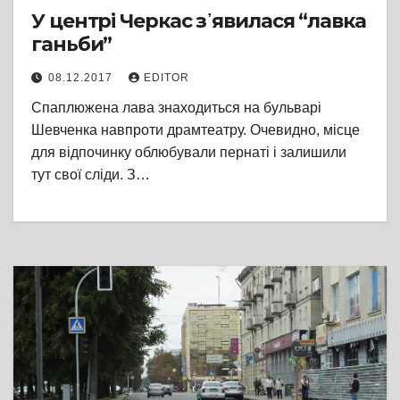
У центрі Черкас з᾽явилася “лавка
ганьби”
08.12.2017
EDITOR
Спаплюжена лава знаходиться на бульварі
Шевченка навпроти драмтеатру. Очевидно, місце
для відпочинку облюбували пернаті і залишили
тут свої сліди. З…