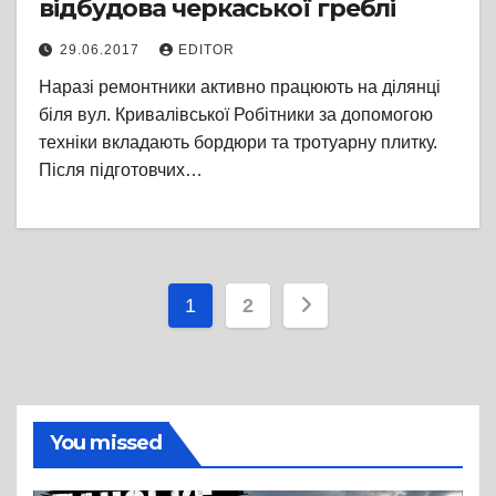
відбудова черкаської греблі
29.06.2017
EDITOR
Наразі ремонтники активно працюють на ділянці
біля вул. Кривалівської Робітники за допомогою
техніки вкладають бордюри та тротуарну плитку.
Після підготовчих…
Пагінація
1
2
записів
You missed