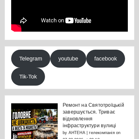
Telegram
youtube
facebook
Tik-Tok
Ремонт на Святотроїцькій
завершується. Триває
відновлення
інфраструктури вулиці
by
АНТЕНА | телекомпанія
on