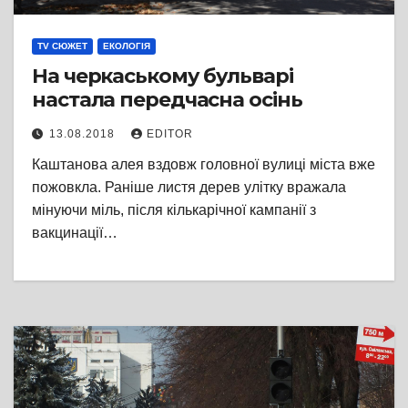
TV СЮЖЕТ
ЕКОЛОГІЯ
На черкаському бульварі
настала передчасна осінь
13.08.2018
EDITOR
Каштанова алея вздовж головної вулиці міста вже
пожовкла. Раніше листя дерев улітку вражала
мінуючи міль, після кількарічної кампанії з
вакцинації…