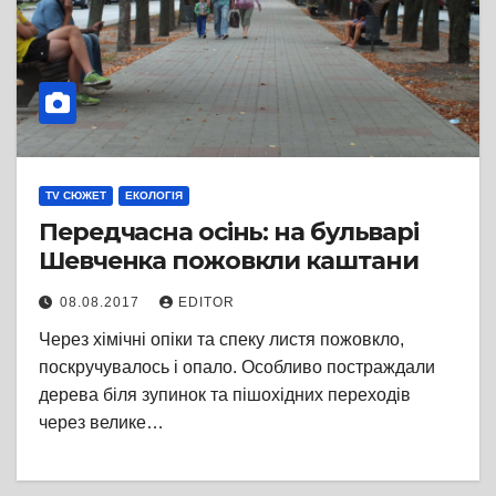
TV СЮЖЕТ
ЕКОЛОГІЯ
Передчасна осінь: на бульварі
Шевченка пожовкли каштани
08.08.2017
EDITOR
Через хімічні опіки та спеку листя пожовкло,
поскручувалось і опало. Особливо постраждали
дерева біля зупинок та пішохідних переходів
через велике…