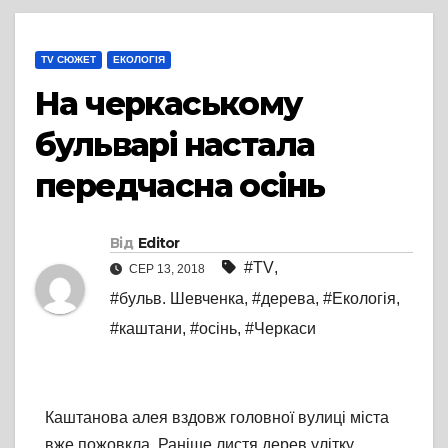
TV СЮЖЕТ
ЕКОЛОГІЯ
На черкаському
бульварі настала
передчасна осінь
Від
Editor
#TV
,
СЕР 13, 2018
#бульв. Шевченка
,
#дерева
,
#Екологія
,
#каштани
,
#осінь
,
#Черкаси
Каштанова алея вздовж головної вулиці міста
вже пожовкла. Раніше листя дерев улітку