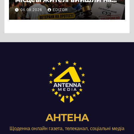
протест до стін
06.08.2026
EDITOR
підприємства ТОВ «Омега
Три», що займається
виробництвом м’яса птиці
АНТЕНА
Щоденна онлайн газета, телеканал, соціальні медіа