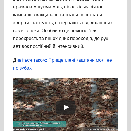
вражала мінуючи міль, після кількарічної
кампанії з вакцинації каштани перестали
хворіти, натомість, потерпають від вихлопних
газів і спеки. Особливо це помітно біля
перехресть та пішохідних переходів, де рух
автівок постійний й інтенсивний.
Д
ивіться також: Прищеплені каштани молі не
по зубах.