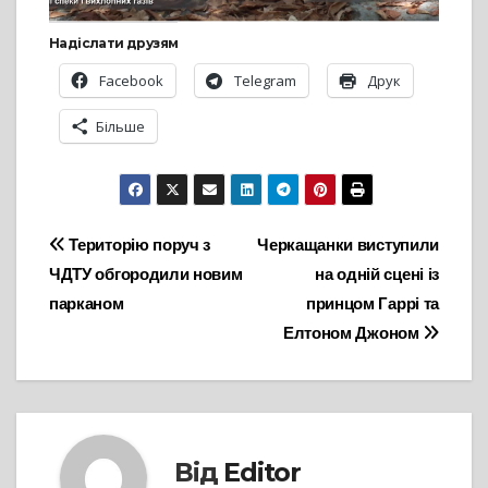
Надіслати друзям
Facebook
Telegram
Друк
Більше
Навігація
Територію поруч з
Черкащанки виступили
ЧДТУ обгородили новим
на одній сцені із
записів
парканом
принцом Гаррі та
Елтоном Джоном
Від
Editor