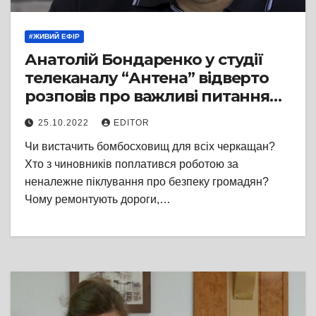
#ЖИВИЙ ЕФІР
Анатолій Бондаренко у студії
телеканалу “Антена” відверто
розповів про важливі питання
сьогодення Черкас
25.10.2022
EDITOR
Чи вистачить бомбосховищ для всіх черкащан?
Хто з чиновників поплатився роботою за
неналежне піклування про безпеку громадян?
Чому ремонтують дороги,…