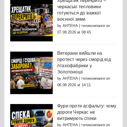
Хрещатик перекрито –
черкаські тепловики
готуються до важкої
воєнної зими
by
АНТЕНА | телекомпанія
on
07.08.2026 at 08:45
Ветерани вийшли на
протест через сморід від
птахофабрики у
Золотоноші
by
АНТЕНА | телекомпанія
on
06.08.2026 at 14:11
Фури проти асфальту: чому
дороги Черкас не
витримують спеки
by
АНТЕНА | телекомпанія
on