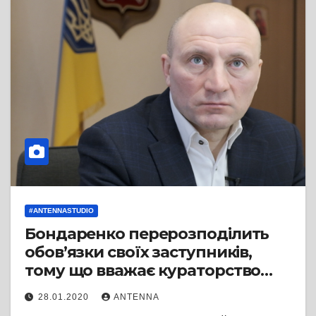
#ANTENNASTUDIO
Бондаренко перерозподілить
обов’язки своїх заступників,
тому що вважає кураторство
ЖКГ неефективним
28.01.2020
ANTENNA