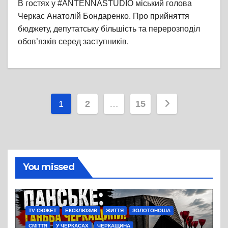
В гостях у #ANTENNASTUDIO міський голова
Черкас Анатолій Бондаренко. Про прийняття
бюджету, депутатську більшість та перерозподіл
обов’язків серед заступників.
Пагінація
1
2
…
15
записів
You missed
TV СЮЖЕТ
ЕКСКЛЮЗИВ
ЖИТТЯ
ЗОЛОТОНОША
СМІТТЯ
У ЧЕРКАСАХ
ЧЕРКАЩИНА