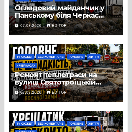
Оглядовий майданчик у
Панському біля Черкас
перетворився на занедбане
07.08.2026
EDITOR
сміттєзвалище
TV СЮЖЕТ
БЕЗ КОМЕНТАРІВ
ГОЛОВНЕ
ЖИТТЯ
У ЧЕРКАСАХ
Ремонт теплотраси на
вулиці Святотроїцькій
затягнувся порівняно із
07.08.2026
EDITOR
запланованими термінами.
Вулицю досі не відкрили
для руху
TV СЮЖЕТ
БЕЗ КОМЕНТАРІВ
ГОЛОВНЕ
ЖИТТЯ