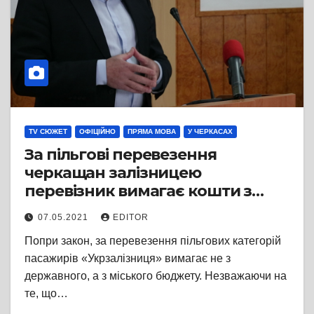
TV СЮЖЕТ
ОФІЦІЙНО
ПРЯМА МОВА
У ЧЕРКАСАХ
За пільгові перевезення
черкащан залізницею
перевізник вимагає кошти з
міського бюджету попри норми
07.05.2021
EDITOR
чинного законодавства
Попри закон, за перевезення пільгових категорій
пасажирів «Укрзалізниця» вимагає не з
державного, а з міського бюджету. Незважаючи на
те, що…