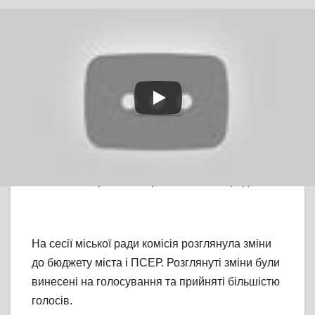
TV СЮЖЕТ
У ЧЕРКАСАХ
Міськрада прийняла
зміни до бюджету
Від
editor
#бюджет
,
#ПСЕР
,
ЛЮТ 20, 2020
#Черкаси
,
#черкаська міська рада
На сесії міської ради комісія розглянула зміни
до бюджету міста і ПСЕР. Розглянуті зміни були
винесені на голосування та прийняті більшістю
голосів.