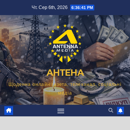
Перейти
Чт. Сер 6th, 2026
6:36:42 PM
до
вмісту
АНТЕНА
Щоденна онлайн газета, телеканал, соціальні
медіа