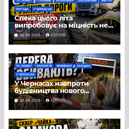
TV СЮЖЕТ
ГОЛОВНЕ
ЕКОНОМІКА
ЕКСКЛЮЗИВ
ЖИТТЯ
ПОГОДА
У ЧЕРКАСАХ
Спека цього літа
випробовує на міцність не
лише людей, а й дороги
06.08.2026
EDITOR
Черкас
TV СЮЖЕТ
ЕКОЛОГІЯ
КРИМІНАЛ
СКАНДАЛ
У ЧЕРКАСАХ
У Черкасах навпроти
будівництва нового
супермаркету VARUS на
06.08.2026
EDITOR
проспекті Перемоги всохли
дерева. І це навряд чи
можна назвати
випадковістю