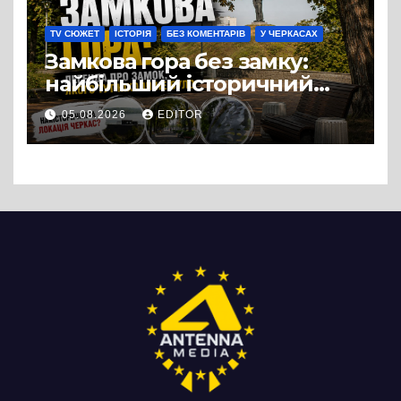
TV СЮЖЕТ
ІСТОРІЯ
БЕЗ КОМЕНТАРІВ
У ЧЕРКАСАХ
Замкова гора без замку:
найбільший історичний
міф Черкас
05.08.2026
EDITOR