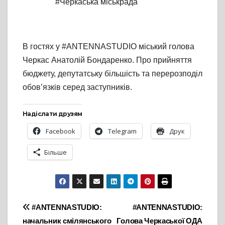
#Черкаська міськрада
В гостях у #ANTENNASTUDIO міський голова
Черкас Анатолій Бондаренко. Про прийняття
бюджету, депутатську більшість та перерозподіл
обов’язків серед заступників.
Надіслати друзям
Facebook
Telegram
Друк
Більше
Навігація
#ANTENNASTUDIO:
#ANTENNASTUDIO:
начальник смілянського
Голова Черкаської ОДА