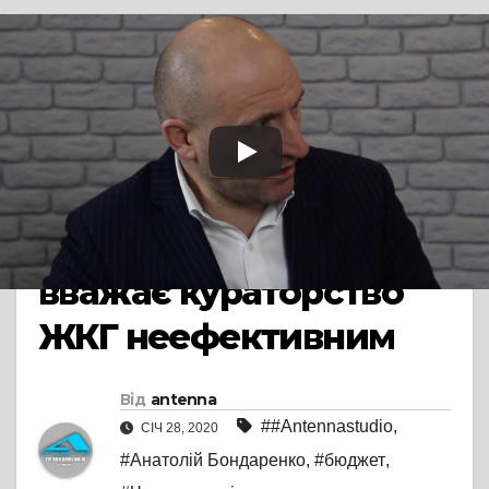
#ANTENNASTUDIO
Бондаренко
перерозподілить
обов’язки своїх
заступників, тому що
вважає кураторство
ЖКГ неефективним
Від
antenna
##Antennastudio
,
СІЧ 28, 2020
#Анатолій Бондаренко
,
#бюджет
,