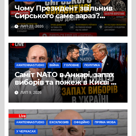
Чому Президент звільнив
Сирського саме зараз?
Розбір у студії «Антени» з
ЛИП 22, 2026
політичним експертом
Сергієм Пасічником
#ANTENNASTUDIO
ВІЙНА
ГОЛОВНЕ
ПОЛІТИКА
Саміт NATO в Анкарі, запах
виборів та пожеж в Києві —
студія Антени, політичний
ЛИП 9, 2026
експерт Руслан Бізяєв
#ANTENNASTUDIO
ЕКСКЛЮЗИВ
ОФІЦІЙНО
ПРЯМА МОВА
У ЧЕРКАСАХ