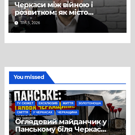
Черкаси між війною і
розвитком: як місто
готується до зими, вирішує
ТРА 5, 2026
кадрову кризу і планує
майбутнє
You missed
TV СЮЖЕТ
ЕКСКЛЮЗИВ
ЖИТТЯ
ЗОЛОТОНОША
СМІТТЯ
У ЧЕРКАСАХ
ЧЕРКАЩИНА
Оглядовий майданчик у
Панському біля Черкас