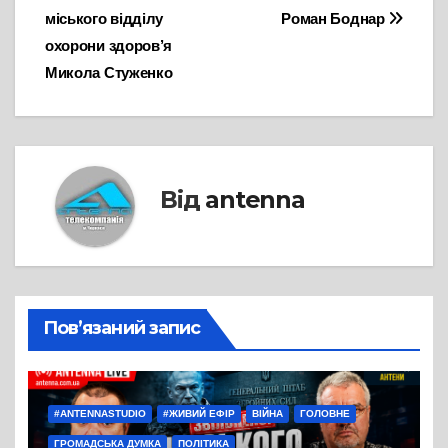
записів
міського відділу
Роман Боднар
охорони здоров’я
Микола Стуженко
Від
antenna
Пов’язаний запис
#ANTENNASTUDIO
#ЖИВИЙ ЕФІР
ВІЙНА
ГОЛОВНЕ
ГРОМАДСЬКА ДУМКА
ПОЛІТИКА