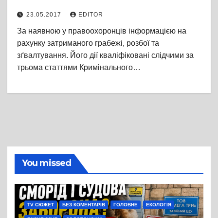
23.05.2017
EDITOR
За наявною у правоохоронців інформацією на
рахунку затриманого грабежі, розбої та
зґвалтування. Його дії кваліфіковані слідчими за
трьома статтями Кримінального…
You missed
TV СЮЖЕТ
БЕЗ КОМЕНТАРІВ
ГОЛОВНЕ
ЕКОЛОГІЯ