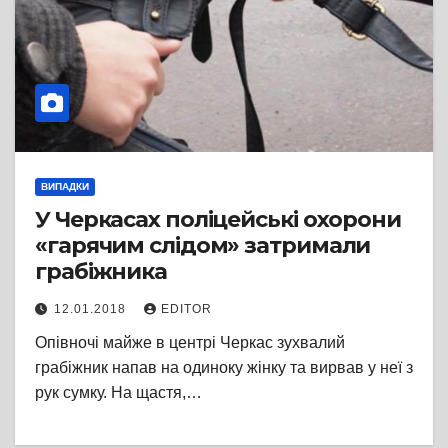
ВИПАДКИ
У Черкасах поліцейські охорони
«гарячим слідом» затримали
грабіжника
12.01.2018
EDITOR
Опівночі майже в центрі Черкас зухвалий
грабіжник напав на одиноку жінку та вирвав у неї з
рук сумку. На щастя,…