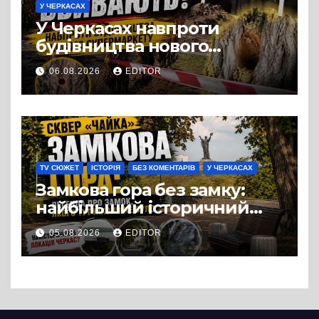
У ЧЕРКАСАХ
У Черкасах навпроти
будівництва нового
супермаркету VARUS на
06.08.2026
EDITOR
проспекті Перемоги всохли
дерева. І це навряд чи
можна назвати
випадковістю
TV СЮЖЕТ
ІСТОРІЯ
БЕЗ КОМЕНТАРІВ
У ЧЕРКАСАХ
Замкова гора без замку:
найбільший історичний
міф Черкас
05.08.2026
EDITOR