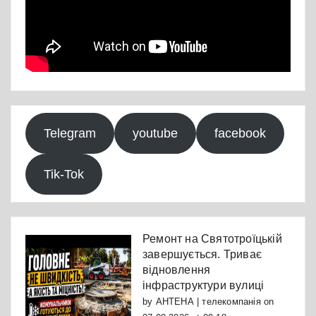
Telegram
youtube
facebook
Tik-Tok
Ремонт на Святотроїцькій
завершується. Триває
відновлення
інфраструктури вулиці
by
АНТЕНА | телекомпанія
on