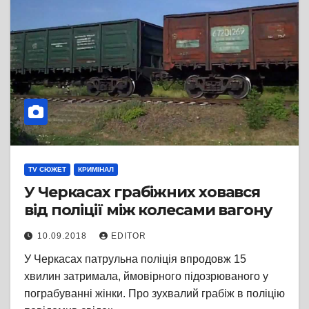
TV СЮЖЕТ
КРИМІНАЛ
У Черкасах грабіжних ховався
від поліції між колесами вагону
10.09.2018
EDITOR
У Черкасах патрульна поліція впродовж 15
хвилин затримала, ймовірного підозрюваного у
пограбуванні жінки. Про зухвалий грабіж в поліцію