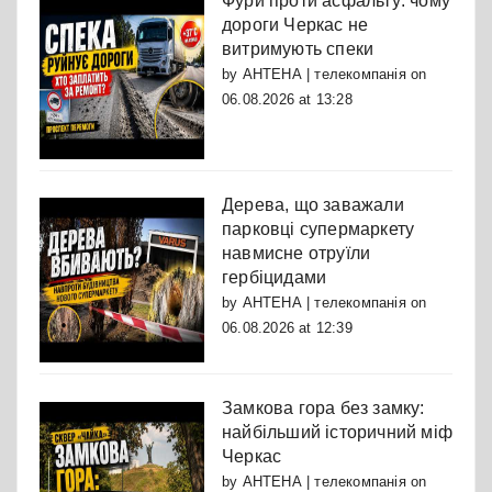
Фури проти асфальту: чому
дороги Черкас не
витримують спеки
by
АНТЕНА | телекомпанія
on
06.08.2026 at 13:28
Дерева, що заважали
парковці супермаркету
навмисне отруїли
гербіцидами
by
АНТЕНА | телекомпанія
on
06.08.2026 at 12:39
Замкова гора без замку:
найбільший історичний міф
Черкас
by
АНТЕНА | телекомпанія
on