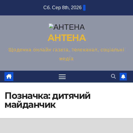
Перейти
Сб. Сер 8th, 2026
до
вмісту
АНТЕНА
Щоденна онлайн газета, телеканал, соціальні
медіа
Позначка:
дитячий
майданчик