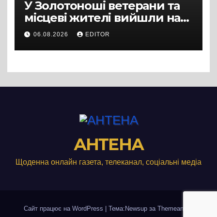
У Золотоноші ветерани та
місцеві жителі вийшли на
протест до стін
06.08.2026
EDITOR
підприємства ТОВ «Омега
Три», що займається
виробництвом м’яса птиці
АНТЕНА
Щоденна онлайн газета, телеканал, соціальні медіа
Сайт працює на WordPress
|
Тема:Newsup за
Themeansar
.