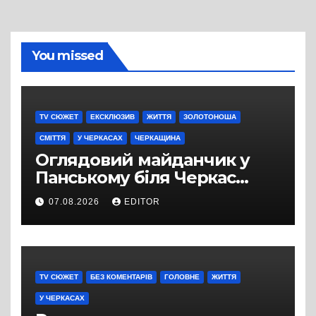
You missed
TV СЮЖЕТ
ЕКСКЛЮЗИВ
ЖИТТЯ
ЗОЛОТОНОША
СМІТТЯ
У ЧЕРКАСАХ
ЧЕРКАЩИНА
Оглядовий майданчик у
Панському біля Черкас
перетворився на занедбане
07.08.2026
EDITOR
сміттєзвалище
TV СЮЖЕТ
БЕЗ КОМЕНТАРІВ
ГОЛОВНЕ
ЖИТТЯ
У ЧЕРКАСАХ