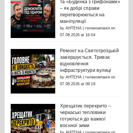
та «Будинка з грифонами»
– як добрі справи
перетворюються на
маніпуляції
by
АНТЕНА | телекомпанія
on
07.08.2026 at 16:04
Ремонт на Святотроїцькій
завершується. Триває
відновлення
інфраструктури вулиці
by
АНТЕНА | телекомпанія
on
07.08.2026 at 09:18
Хрещатик перекрито –
черкаські тепловики
готуються до важкої
воєнної зими
by
АНТЕНА | телекомпанія
on