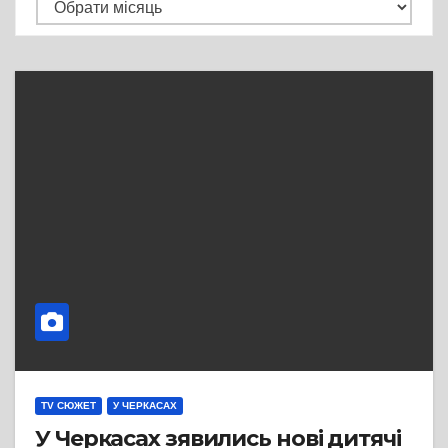
Архів
TV СЮЖЕТ
У ЧЕРКАСАХ
У Черкасах зявились нові дитячі