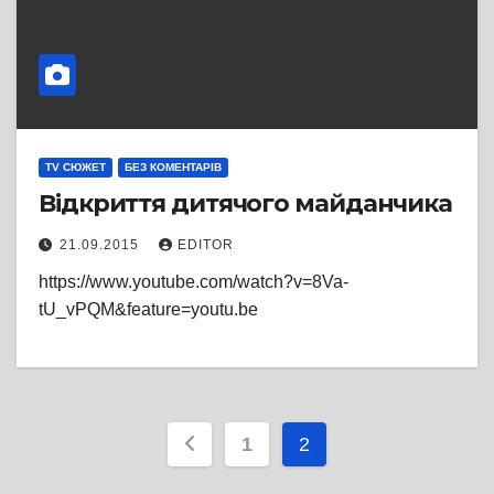
TV СЮЖЕТ
БЕЗ КОМЕНТАРІВ
Відкриття дитячого майданчика
21.09.2015
EDITOR
https://www.youtube.com/watch?v=8Va-
tU_vPQM&feature=youtu.be
Пагінація
1
2
записів