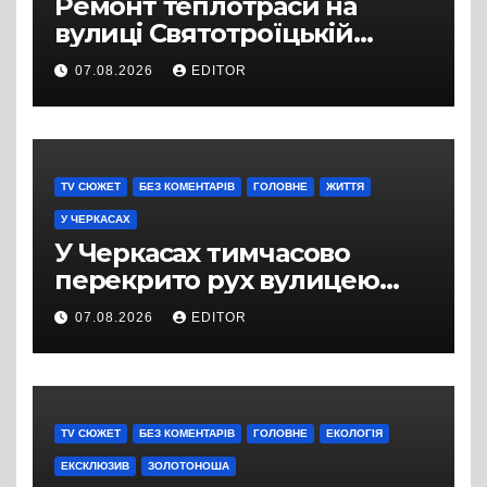
Ремонт теплотраси на
вулиці Святотроїцькій
затягнувся порівняно із
07.08.2026
EDITOR
запланованими термінами.
Вулицю досі не відкрили
для руху
TV СЮЖЕТ
БЕЗ КОМЕНТАРІВ
ГОЛОВНЕ
ЖИТТЯ
У ЧЕРКАСАХ
У Черкасах тимчасово
перекрито рух вулицею
Хрещатик на перехресті з
07.08.2026
EDITOR
Грушевського через
ремонт тепломережі
TV СЮЖЕТ
БЕЗ КОМЕНТАРІВ
ГОЛОВНЕ
ЕКОЛОГІЯ
ЕКСКЛЮЗИВ
ЗОЛОТОНОША