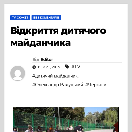
TV СЮЖЕТ
БЕЗ КОМЕНТАРІВ
Відкриття дитячого
майданчика
Від
Editor
#TV
,
ВЕР 21, 2015
#дитячий майданчик
,
#Олександр Радуцький
,
#Черкаси