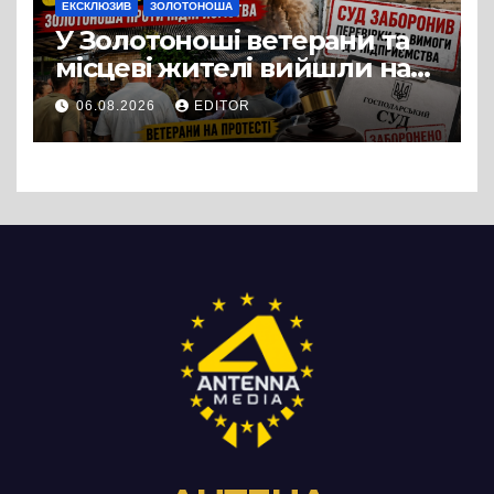
ЕКСКЛЮЗИВ
ЗОЛОТОНОША
У Золотоноші ветерани та
місцеві жителі вийшли на
протест до стін
06.08.2026
EDITOR
підприємства ТОВ «Омега
Три», що займається
виробництвом м’яса птиці