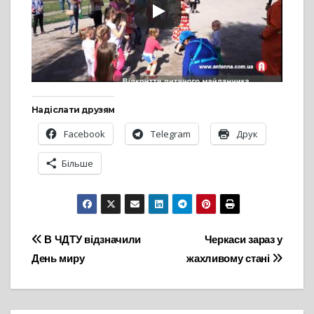
Надіслати друзям
Facebook
Telegram
Друк
Більше
Навігація
В ЧДТУ відзначили
Черкаси зараз у
День миру
жахливому стані
записів