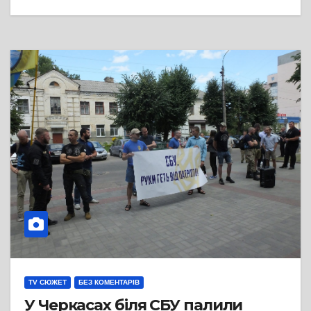
TV СЮЖЕТ
БЕЗ КОМЕНТАРІВ
У Черкасах біля СБУ палили