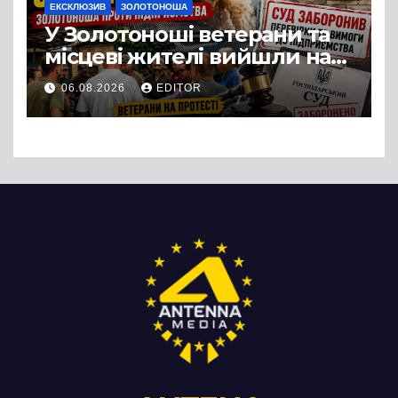
ЕКСКЛЮЗИВ
ЗОЛОТОНОША
У Золотоноші ветерани та
місцеві жителі вийшли на
протест до стін
06.08.2026
EDITOR
підприємства ТОВ «Омега
Три», що займається
виробництвом м’яса птиці