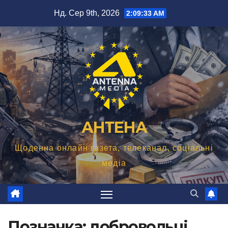
Перейти
Нд. Сер 9th, 2026
2:09:34 AM
до
вмісту
АНТЕНА
Щоденна онлайн газета, телеканал, соціальні
медіа
Позначка:
добровольці