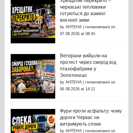
Хрещатик перекрито –
черкаські тепловики
готуються до важкої
воєнної зими
by
АНТЕНА | телекомпанія
on
07.08.2026 at 08:45
Ветерани вийшли на
протест через сморід від
птахофабрики у
Золотоноші
by
АНТЕНА | телекомпанія
on
06.08.2026 at 14:11
Фури проти асфальту: чому
дороги Черкас не
витримують спеки
by
АНТЕНА | телекомпанія
on