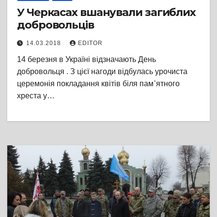
У Черкасах вшанували загиблих
добровольців
14.03.2018
EDITOR
14 березня в Україні відзначають День
добровольця . З цієї нагоди відбулась урочиста
церемонія покладання квітів біля пам᾽ятного
хреста у…