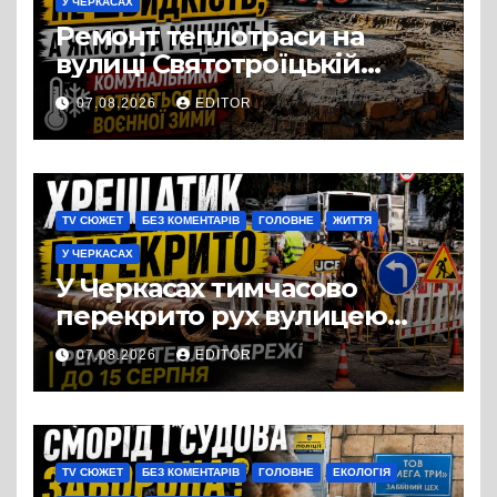
У ЧЕРКАСАХ
Ремонт теплотраси на
вулиці Святотроїцькій
затягнувся порівняно із
07.08.2026
EDITOR
запланованими термінами.
Вулицю досі не відкрили
для руху
TV СЮЖЕТ
БЕЗ КОМЕНТАРІВ
ГОЛОВНЕ
ЖИТТЯ
У ЧЕРКАСАХ
У Черкасах тимчасово
перекрито рух вулицею
Хрещатик на перехресті з
07.08.2026
EDITOR
Грушевського через
ремонт тепломережі
TV СЮЖЕТ
БЕЗ КОМЕНТАРІВ
ГОЛОВНЕ
ЕКОЛОГІЯ