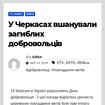
TV СЮЖЕТ
ВІЙНА
У Черкасах вшанували
загиблих
добровольців
Від
Editor
#TV
,
#АТО
,
#Війна
,
БЕР 14, 2018
#добровольці
,
#покладання квітів
14 березня в Україні відзначають День
добровольця . З цієї нагоди відбулась урочиста
церемонія покладання квітів біля пам᾽ятного