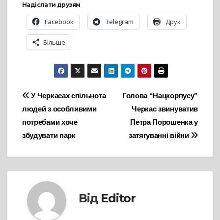
Надіслати друзям
Facebook
Telegram
Друк
Більше
Навігація
У Черкасах спільнота
Голова “Нацкорпусу”
людей з особливими
Черкас звинуватив
записів
потребами хоче
Петра Порошенка у
збудувати парк
затягуванні війни
Від
Editor