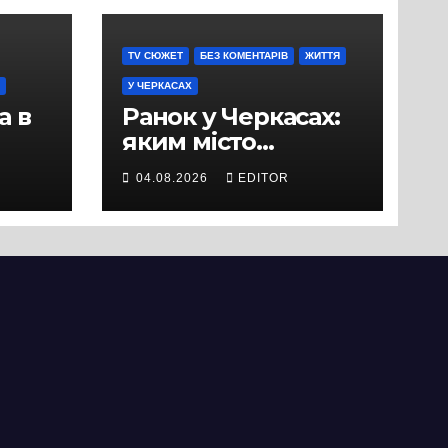
TV СЮЖЕТ
БЕЗ КОМЕНТАРІВ
ЖИТТЯ
У ЧЕРКАСАХ
а в
Ранок у Черкасах:
яким місто
зустрічає новий
04.08.2026
EDITOR
и
день