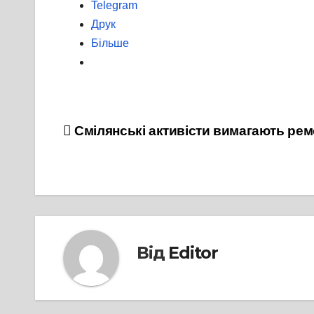
Telegram
Друк
Більше
Навігація
Смілянські активісти вимагають рем
записів
Від
Editor