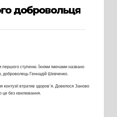
ого добровольця
и першого ступеню. Їхніми іменами названо
ви, доброволець Геннадій Шевченко.
я контузії втратив здоров᾽я. Довелося Заново
ро це без хвилювання.