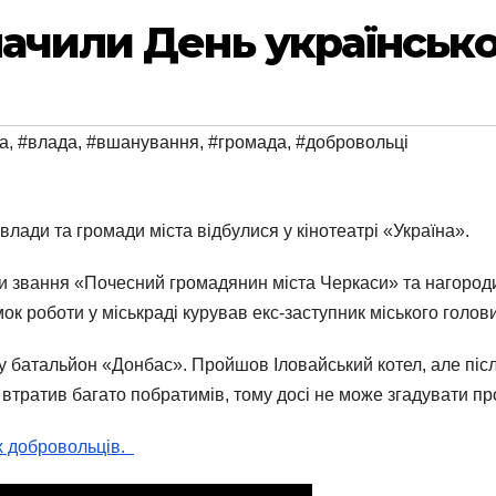
начили День українськ
а
,
#влада
,
#вшанування
,
#громада
,
#добровольці
 влади та громади міста відбулися у кінотеатрі «Україна».
и звання «Почесний громадянин міста Черкаси» та нагород
мок роботи у міськраді курував екс-заступник міського голо
у батальйон «Донбас». Пройшов Іловайський котел, але післ
 втратив багато побратимів, тому досі не може згадувати п
х добровольців.