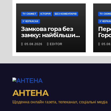
TV СЮЖЕТ
ІСТОРІЯ
БЕЗ КОМЕНТАРІВ
TV СЮЖ
У ЧЕРКАСАХ
У ЧЕРКА
Замкова гора без
Пер
замку: найбільший
Горо
історичний міф
Лаш
05.08.2026
EDITOR
05.08
Черкас
іст
Черк
роз
істо
пон
стол
Дні
АНТЕНА
Щоденна онлайн газета, телеканал, соціальні медіа