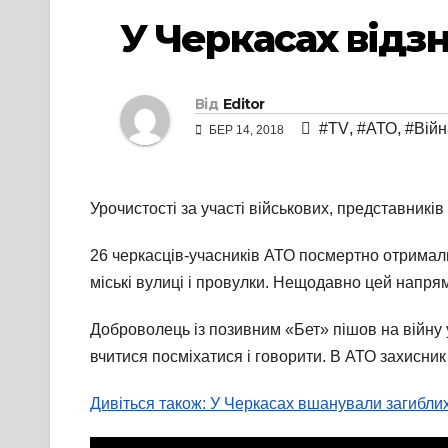
У Черкасах відз
Від
Editor
#TV
,
#АТО
,
#Війн
БЕР 14, 2018
Урочистості за участі військових, представників
26 черкасців-учасників АТО посмертно отримал
міські вулиці і провулки. Нещодавно цей напря
Доброволець із позивним «Бет» пішов на війну 
вчитися посміхатися і говорити. В АТО захисник
Дивіться також: У Черкасах вшанували загибли