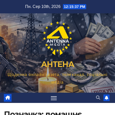
Перейти
Пн. Сер 10th, 2026
12:15:37 PM
до
вмісту
АНТЕНА
Щоденна онлайн газета, телеканал, соціальні
медіа
Позначка:
домашнє