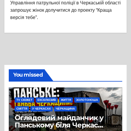
Управління патрульної поліції в Черкаській області
запрошує жінок долучитися до проекту “Краща
версія тебе”.
You missed
TV СЮЖЕТ
ЕКСКЛЮЗИВ
ЖИТТЯ
ЗОЛОТОНОША
СМІТТЯ
У ЧЕРКАСАХ
ЧЕРКАЩИНА
Оглядовий майданчик у
Панському біля Черкас