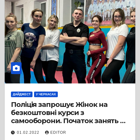
ДАЙДЖЕСТ
У ЧЕРКАСАХ
Поліція запрошує Жінок на
безкоштовні курси з
самооборони. Початок занять —
8 лютого
01.02.2022
EDITOR