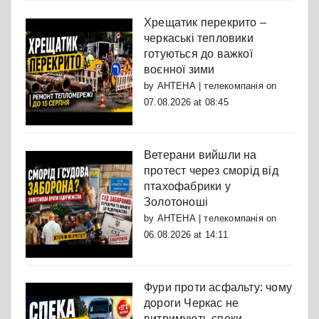
Хрещатик перекрито –
черкаські тепловики
готуються до важкої
воєнної зими
by
АНТЕНА | телекомпанія
on
07.08.2026 at 08:45
Ветерани вийшли на
протест через сморід від
птахофабрики у
Золотоноші
by
АНТЕНА | телекомпанія
on
06.08.2026 at 14:11
Фури проти асфальту: чому
дороги Черкас не
витримують спеки