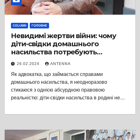
COLUMN
ГОЛОВНЕ
Невидимі жертви війни: чому
діти-свідки домашнього
насильства потребують
окремого статусу вже сьогодні
26.02.2024
ANTENNA
Як адвокатка, що займається справами
домашнього насильства, я неодноразово
стикаюся з однією абсурдною правовою
реальністю: діти-свідки насильства в родині не…