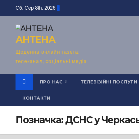
Перейти
Сб. Сер 8th, 2026
до
вмісту
АНТЕНА
Щоденна онлайн газета,
телеканал, соціальні медіа
ПРО НАС
ТЕЛЕВІЗІЙНІ ПОСЛУГИ
КОНТАКТИ
Позначка:
ДСНС у Черкась