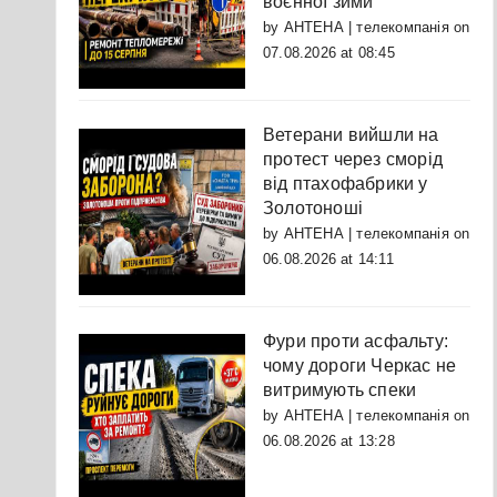
воєнної зими
by
АНТЕНА | телекомпанія
on
07.08.2026 at 08:45
Ветерани вийшли на
протест через сморід
від птахофабрики у
Золотоноші
by
АНТЕНА | телекомпанія
on
06.08.2026 at 14:11
Фури проти асфальту:
чому дороги Черкас не
витримують спеки
by
АНТЕНА | телекомпанія
on
06.08.2026 at 13:28