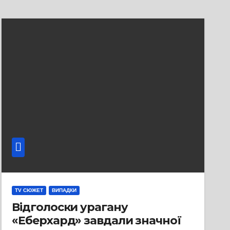
TV СЮЖЕТ
ВИПАДКИ
Відголоски урагану
«Еберхард» завдали значної