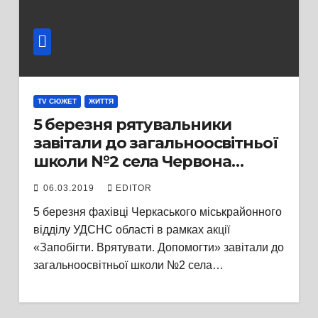
TV СЮЖЕТ
ЖИТТЯ
5 березня рятувальники
завітали до загальноосвітньої
школи №2 села Червона
Слобода
06.03.2019
EDITOR
5 березня фахівці Черкаського міськрайонного
відділу УДСНС області в рамках акції
«Запобігти. Врятувати. Допомогти» завітали до
загальноосвітньої школи №2 села…