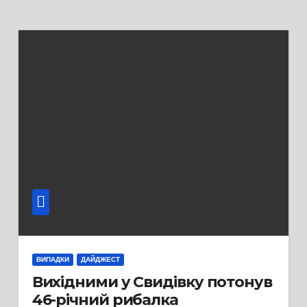
ВИПАДКИ
ДАЙДЖЕСТ
Вихідними у Свидівку потонув
46-річний рибалка