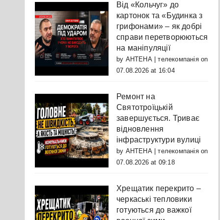
Від «Кольчуг» до
картонок та «Будинка з
грифонами» – як добрі
справи перетворюються
на маніпуляції
by
АНТЕНА | телекомпанія
on
07.08.2026 at 16:04
Ремонт на
Святотроїцькій
завершується. Триває
відновлення
інфраструктури вулиці
by
АНТЕНА | телекомпанія
on
07.08.2026 at 09:18
Хрещатик перекрито –
черкаські тепловики
готуються до важкої