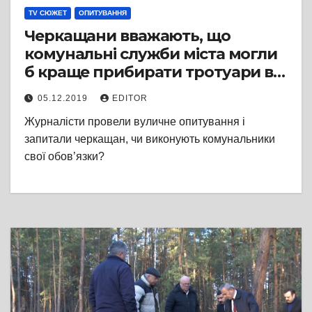
TV СЮЖЕТ
ОПИТУВАННЯ
Черкащани вважають, що
комунальні служби міста могли
б краще прибирати тротуари від
снігу – вуличне опитування
05.12.2019
EDITOR
Журналісти провели вуличне опитування і
запитали черкащан, чи виконують комунальники
свої обов’язки?