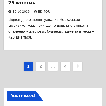
25 жовтня
16.10.2019
EDITOR
Відповідне рішення ухвалив Черкаський
міськвиконком. Поки що не доцільно вмикати
опалення у житлових будинках, адже за вікном –
+20 Дивіться…
Пагінація
1
2
…
4
записів
You missed