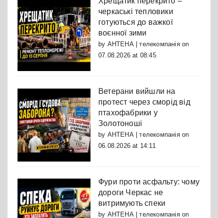
Хрещатик перекрито –
черкаські тепловики
готуються до важкої
воєнної зими
by
АНТЕНА | телекомпанія
on
07.08.2026 at 08:45
Ветерани вийшли на
протест через сморід від
птахофабрики у
Золотоноші
by
АНТЕНА | телекомпанія
on
06.08.2026 at 14:11
Фури проти асфальту: чому
дороги Черкас не
витримують спеки
by
АНТЕНА | телекомпанія
on