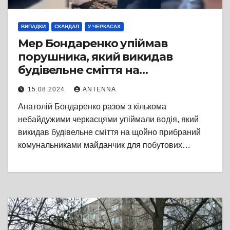
ВИПАДКИ
СКАНДАЛ
У ЧЕРКАСАХ
Мер Бондаренко упіймав
порушника, який викидав
будівельне сміття на
контейнерний майданчик
15.08.2024
ANTENNA
Анатолій Бондаренко разом з кількома
небайдужими черкасцями упіймали водія, який
викидав будівельне сміття на щойно прибраний
комунальниками майданчик для побутових…