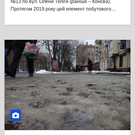
№13 по вул. Олени Теліги (раніше – Конєва).
Протягом 2019 року цей елемент побутового…