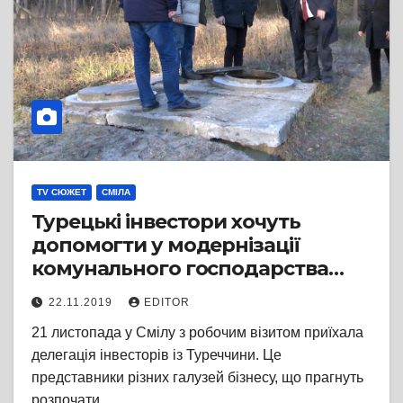
TV СЮЖЕТ
СМІЛА
Турецькі інвестори хочуть
допомогти у модернізації
комунального господарства
Сміли
22.11.2019
EDITOR
21 листопада у Смілу з робочим візитом приїхала
делегація інвесторів із Туреччини. Це
представники різних галузей бізнесу, що прагнуть
розпочати…