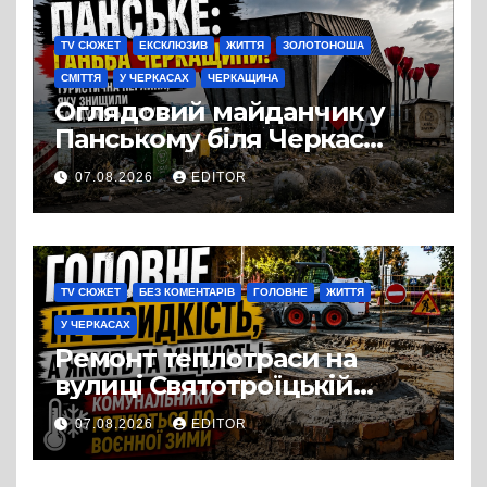
TV СЮЖЕТ
ЕКСКЛЮЗИВ
ЖИТТЯ
ЗОЛОТОНОША
СМІТТЯ
У ЧЕРКАСАХ
ЧЕРКАЩИНА
Оглядовий майданчик у
Панському біля Черкас
перетворився на занедбане
07.08.2026
EDITOR
сміттєзвалище
TV СЮЖЕТ
БЕЗ КОМЕНТАРІВ
ГОЛОВНЕ
ЖИТТЯ
У ЧЕРКАСАХ
Ремонт теплотраси на
вулиці Святотроїцькій
затягнувся порівняно із
07.08.2026
EDITOR
запланованими термінами.
Вулицю досі не відкрили