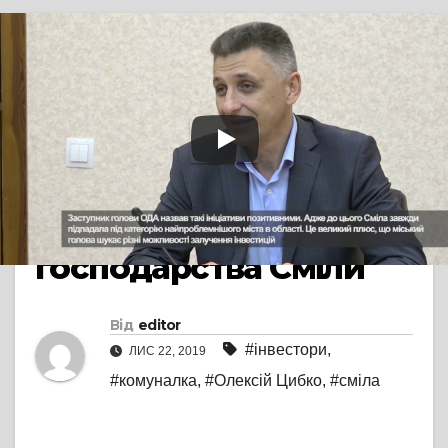
TV СЮЖЕТ
СМІЛА
Турецькі інвестори
хочуть допомогти у
модернізації
комунального
господарства Сміли
Від
editor
#інвестори
,
ЛИС 22, 2019
#комуналка
,
#Олексій Цибко
,
#сміла