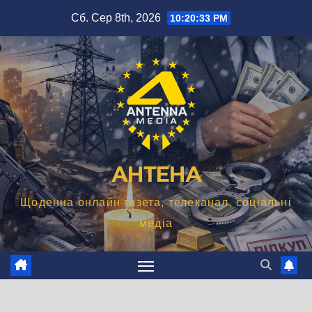
Перейти
Сб. Сер 8th, 2026
10:20:33 PM
до
вмісту
АНТЕНА
Щоденна онлайн газета, телеканал, соціальні
медіа