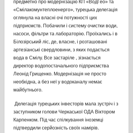
предметно про модернізацію КП «ВодГео» та
«Смілакомунтеплоенерго», турецька делегація
оглянула на власні очі потужності цих
підприємств. Побачили і систему очистки води,
насоси, фільтри та лабораторію. Проїхались і в
Білозірський ліс, де, власне, і розташовані
артезіанські свердловини, з яких подається
вода в Смілу. Все застаріле , зізнається
директор водопостачального підприємства
Леонід Грищенко. Модернізація не просто
необхідна, а без неї у водоканалу немає
майбутнього.
Делегація турецьких інвесторів мала зустріч і з
заступником голови Черкаської ОДА Віктором
Карпенком. Під час спілкування іноземці
підтвердили серйозність своїх намірів.