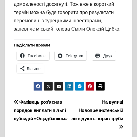
домовленості досягнуті. Тож вже в короткий
термін можна буде говорити про результати
перемовин із турецькими інвесторами,
запевняє міський голова Сміли Олексій Цибко.
Надіслати друзям
Facebook
Telegram
Друк
Більше
Навігація
Фахівець роз’яснив
На вулиці
порядок виплати пільг і
Новопречистенській
записів
субсидій «Ощадбанком»
ліквідують порив труби