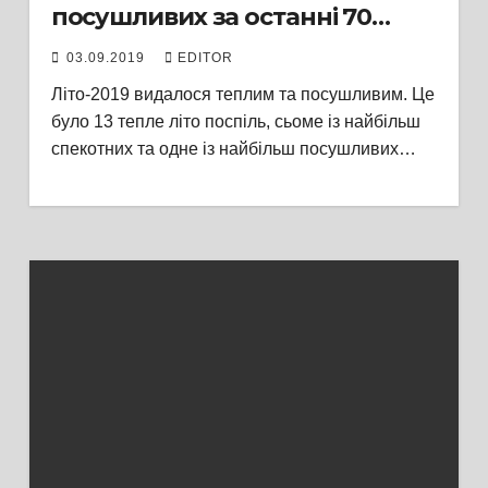
посушливих за останні 70
років спостережень
03.09.2019
EDITOR
Літо-2019 видалося теплим та посушливим. Це
було 13 тепле літо поспіль, сьоме із найбільш
спекотних та одне із найбільш посушливих…