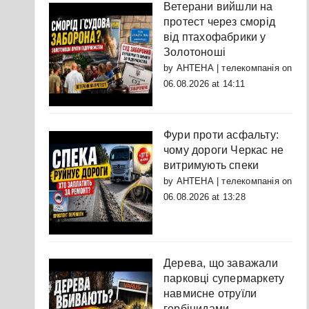
Ветерани вийшли на
протест через сморід
від птахофабрики у
Золотоноші
by
АНТЕНА | телекомпанія
on
06.08.2026 at 14:11
Фури проти асфальту:
чому дороги Черкас не
витримують спеки
by
АНТЕНА | телекомпанія
on
06.08.2026 at 13:28
Дерева, що заважали
парковці супермаркету
навмисне отруїли
гербіцидами