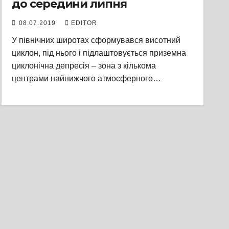
до середини липня
08.07.2019
EDITOR
У північних широтах сформувався висотний
циклон, під нього і підлаштовується приземна
циклонічна депресія – зона з кількома
центрами найнижчого атмосферного…