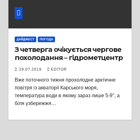
ДАЙДЖЕСТ
ПОГОДА
З четверга очікується чергове
похолодання – гідрометцентр
29.07.2019
EDITOR
Вже поточного тижня прохолодне арктичне
повітря із акваторії Карського моря,
температура води в якому зараз лише 5-9°, а
біля узбережжя…