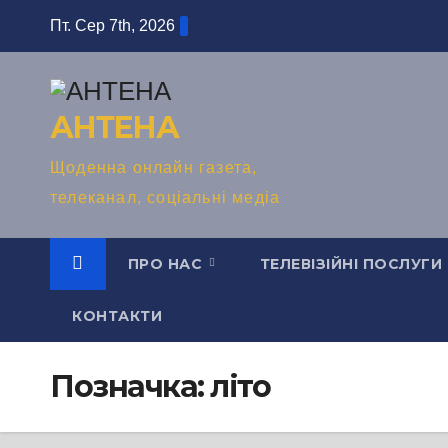
Перейти
Пт. Сер 7th, 2026
до
вмісту
АНТЕНА
Щоденна онлайн газета,
телеканал, соціальні медіа
ПРО НАС
ТЕЛЕВІЗІЙНІ ПОСЛУГИ
КОНТАКТИ
Позначка:
літо