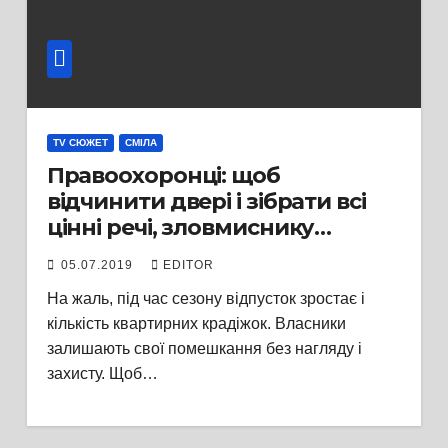
TV СЮЖЕТ
СМІЛА
Правоохоронці: щоб
відчинити двері і зібрати всі
цінні речі, зловмиснику
потрібно від 5 до 10 хвилин
05.07.2019
EDITOR
На жаль, під час сезону відпусток зростає і
кількість квартирних крадіжок. Власники
залишають свої помешкання без нагляду і
захисту. Щоб…