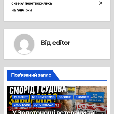
записів
скверу перетворились
на ганчірки
Від
editor
Пов’язаний запис
TV СЮЖЕТ
БЕЗ КОМЕНТАРІВ
ГОЛОВНЕ
ЕКОЛОГІЯ
ЕКСКЛЮЗИВ
ЗОЛОТОНОША
У Золотоноші ветерани та