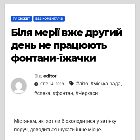
TV СЮЖЕТ
БЕЗ КОМЕНТАРІВ
Біля мерії вже другий
день не працюють
фонтани-їжачки
Від
editor
#літо
,
#міська рада
,
СЕР 14, 2019
#спека
,
#фонтан
,
#Черкаси
Містянам, які хотіли б охолодитися у затінку
поруч, доводиться шукати інше місце.