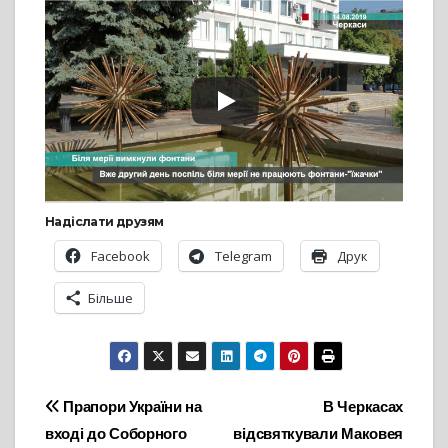
Надіслати друзям
Facebook
Telegram
Друк
Більше
Навігація
Прапори України на
В Черкасах
вході до Соборного
відсвяткували Маковея