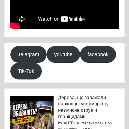
Telegram
youtube
facebook
Tik-Tok
Дерева, що заважали
парковці супермаркету
навмисне отруїли
гербіцидами
by
АНТЕНА | телекомпанія
on