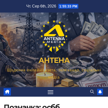
Перейти
Чт. Сер 6th, 2026
1:55:34 PM
до
вмісту
АНТЕНА
Щоденна онлайн газета, телеканал, соціальні
медіа
Позначка:
осбб