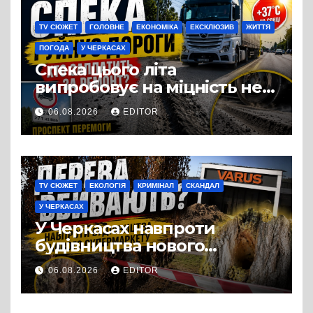
TV СЮЖЕТ
ГОЛОВНЕ
ЕКОНОМІКА
ЕКСКЛЮЗИВ
ЖИТТЯ
ПОГОДА
У ЧЕРКАСАХ
Спека цього літа
випробовує на міцність не
лише людей, а й дороги
06.08.2026
EDITOR
Черкас
TV СЮЖЕТ
ЕКОЛОГІЯ
КРИМІНАЛ
СКАНДАЛ
У ЧЕРКАСАХ
У Черкасах навпроти
будівництва нового
супермаркету VARUS на
06.08.2026
EDITOR
проспекті Перемоги всохли
дерева. І це навряд чи