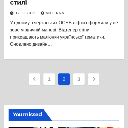
стилі
17.11.2016
ANTENNA
У одному з черкаських ОСББ ліфти оформили у не
зовсім звичній манері. Відтепер стіни
прикрашають малюнки української тематики.
Оновлено дизайн…
Пагінація
1
2
3
записів
You missed