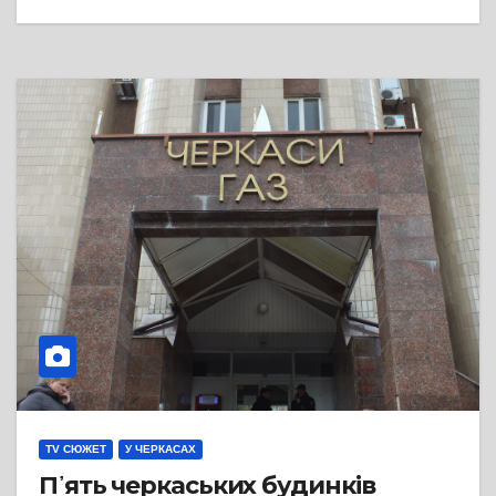
TV СЮЖЕТ
У ЧЕРКАСАХ
П᾽ять черкаських будинків