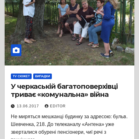
TV СЮЖЕТ
ВИПАДКИ
У черкаській багатоповерхівці
триває «комунальна» війна
13.06.2017
EDITOR
Не миряться мешканці будинку за адресою: бульв.
Шевченка, 218. До телеканалу «Антена» уже
зверталися обурені пенсіонери, чиї речі з