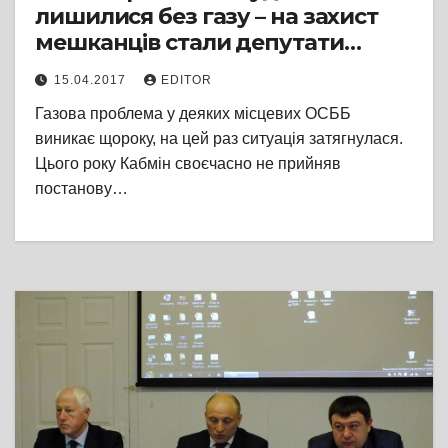
лишилися без газу – на захист
мешканців стали депутати
міської ради
15.04.2017
EDITOR
Газова проблема у деяких місцевих ОСББ
виникає щороку, на цей раз ситуація затягнулася.
Цього року Кабмін своєчасно не прийняв
постанову…