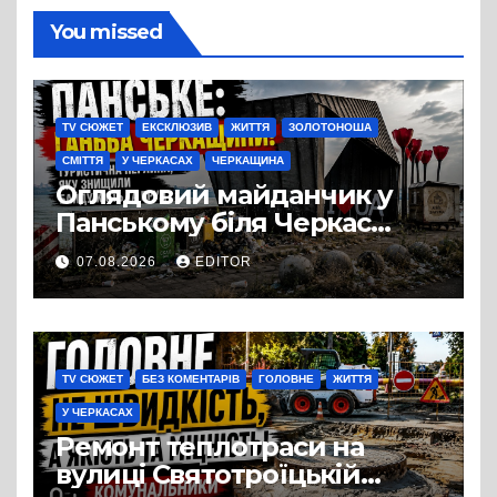
You missed
TV СЮЖЕТ
ЕКСКЛЮЗИВ
ЖИТТЯ
ЗОЛОТОНОША
СМІТТЯ
У ЧЕРКАСАХ
ЧЕРКАЩИНА
Оглядовий майданчик у
Панському біля Черкас
перетворився на занедбане
07.08.2026
EDITOR
сміттєзвалище
TV СЮЖЕТ
БЕЗ КОМЕНТАРІВ
ГОЛОВНЕ
ЖИТТЯ
У ЧЕРКАСАХ
Ремонт теплотраси на
вулиці Святотроїцькій