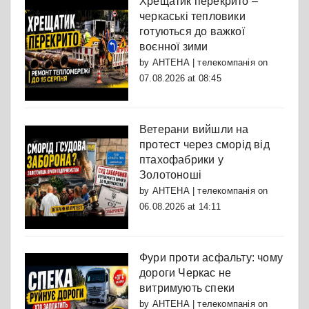
Хрещатик перекрито –
черкаські тепловики
готуються до важкої
воєнної зими
by
АНТЕНА | телекомпанія
on
07.08.2026 at 08:45
Ветерани вийшли на
протест через сморід від
птахофабрики у
Золотоноші
by
АНТЕНА | телекомпанія
on
06.08.2026 at 14:11
Фури проти асфальту: чому
дороги Черкас не
витримують спеки
by
АНТЕНА | телекомпанія
on