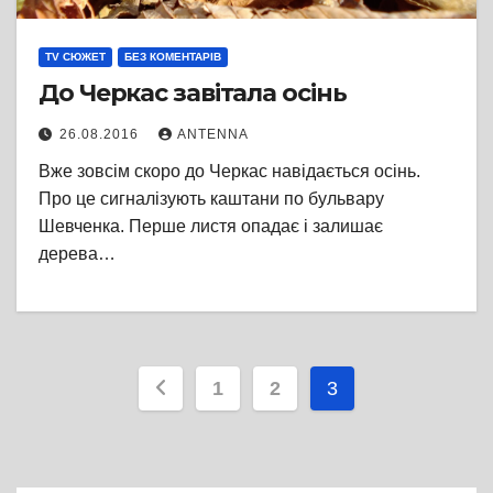
TV СЮЖЕТ
БЕЗ КОМЕНТАРІВ
До Черкас завітала осінь
26.08.2016
ANTENNA
Вже зовсім скоро до Черкас навідається осінь.
Про це сигналізують каштани по бульвару
Шевченка. Перше листя опадає і залишає
дерева…
Пагінація
1
2
3
записів