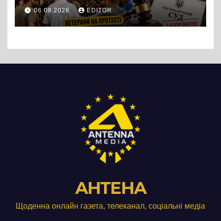
протест до стін
06.08.2026
EDITOR
підприємства ТОВ «Омега
Три», що займається
виробництвом м’яса птиці
АНТЕНА
Щоденна онлайн газета, телеканал, соціальні медіа