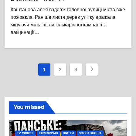
Каштанова алея вздовж головної вулиці міста вже
пожовкла. Раніше листя дерев улітку вражала
мінуючи міль, після кількарічної кампанії з
вакцинації…
Пагінація
1
2
3
записів
You missed
TV СЮЖЕТ
ЕКСКЛЮЗИВ
ЖИТТЯ
ЗОЛОТОНОША