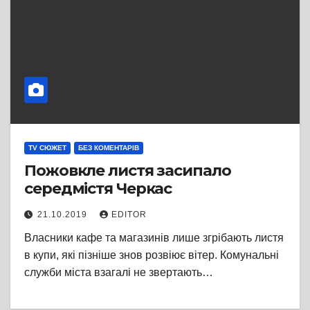
TV СЮЖЕТ
БЕЗ КОМЕНТАРІВ
Пожовкле листя засипало
середмістя Черкас
21.10.2019
EDITOR
Власники кафе та магазинів лише згрібають листя
в купи, які пізніше знов розвіює вітер. Комунальні
служби міста взагалі не звертають…