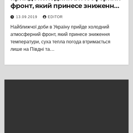
фронт, який принесе зниження
температури
13.09.2019
EDITOR
Найближчої доби в Україну прийде холодний
атмосферний фронт, який принесе зниження
температури, суха тепла погода втримається
лише на Півдні та…