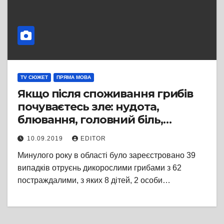
TV СЮЖЕТ
ПРЯМА МОВА
Якщо після споживання грибів
почуваєтесь зле: нудота,
блювання, головний біль,
галюцинації, біль у животі –
10.09.2019
EDITOR
негайно викликайте «швидку»
Минулого року в області було зареєстровано 39
випадків отруєнь дикорослими грибами з 62
постраждалими, з яких 8 дітей, 2 особи…