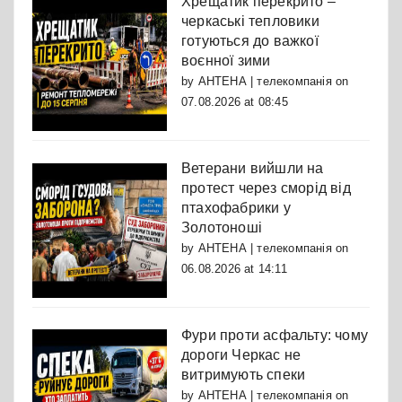
Хрещатик перекрито –
черкаські тепловики
готуються до важкої
воєнної зими
by
АНТЕНА | телекомпанія
on
07.08.2026 at 08:45
Ветерани вийшли на
протест через сморід від
птахофабрики у
Золотоноші
by
АНТЕНА | телекомпанія
on
06.08.2026 at 14:11
Фури проти асфальту: чому
дороги Черкас не
витримують спеки
by
АНТЕНА | телекомпанія
on