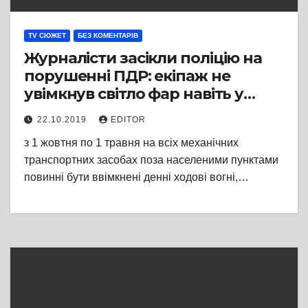
TV СЮЖЕТ
БЕЗ КОМЕНТАРІВ
Журналісти засікли поліцію на
порушенні ПДР: екіпаж не
увімкнув світло фар навіть у
туман
22.10.2019
EDITOR
з 1 жовтня по 1 травня на всіх механічних
транспортних засобах поза населеними пунктами
повинні бути ввімкнені денні ходові вогні,…