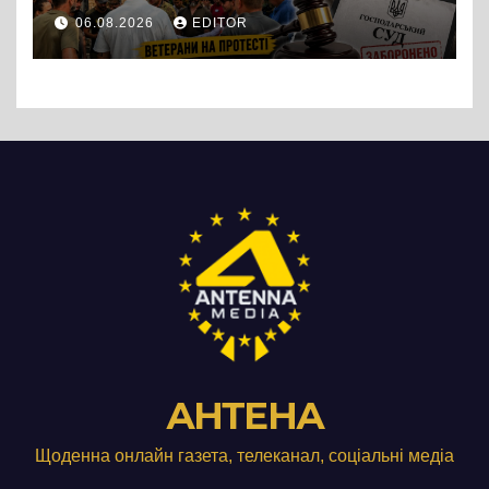
протест до стін
06.08.2026
EDITOR
підприємства ТОВ «Омега
Три», що займається
виробництвом м’яса птиці
АНТЕНА
Щоденна онлайн газета, телеканал, соціальні медіа