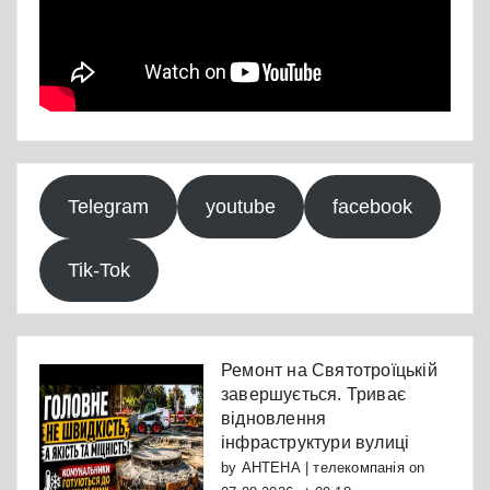
Telegram
youtube
facebook
Tik-Tok
Ремонт на Святотроїцькій
завершується. Триває
відновлення
інфраструктури вулиці
by
АНТЕНА | телекомпанія
on