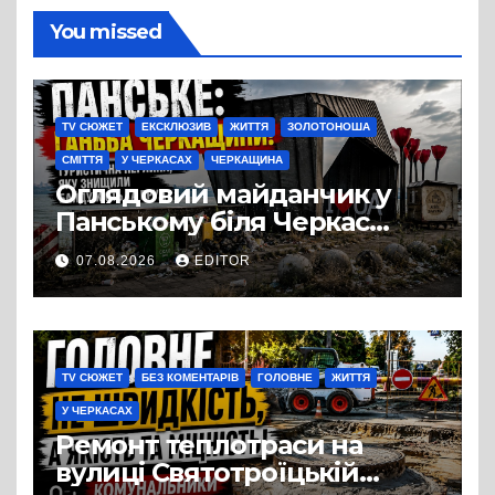
You missed
TV СЮЖЕТ
ЕКСКЛЮЗИВ
ЖИТТЯ
ЗОЛОТОНОША
СМІТТЯ
У ЧЕРКАСАХ
ЧЕРКАЩИНА
Оглядовий майданчик у
Панському біля Черкас
перетворився на занедбане
07.08.2026
EDITOR
сміттєзвалище
TV СЮЖЕТ
БЕЗ КОМЕНТАРІВ
ГОЛОВНЕ
ЖИТТЯ
У ЧЕРКАСАХ
Ремонт теплотраси на
вулиці Святотроїцькій