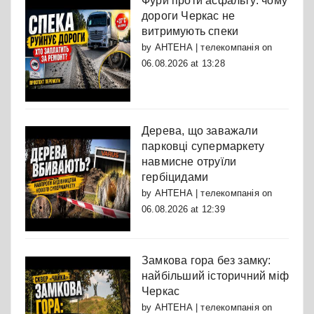
Фури проти асфальту: чому
дороги Черкас не
витримують спеки
by
АНТЕНА | телекомпанія
on
06.08.2026 at 13:28
Дерева, що заважали
парковці супермаркету
навмисне отруїли
гербіцидами
by
АНТЕНА | телекомпанія
on
06.08.2026 at 12:39
Замкова гора без замку:
найбільший історичний міф
Черкас
by
АНТЕНА | телекомпанія
on