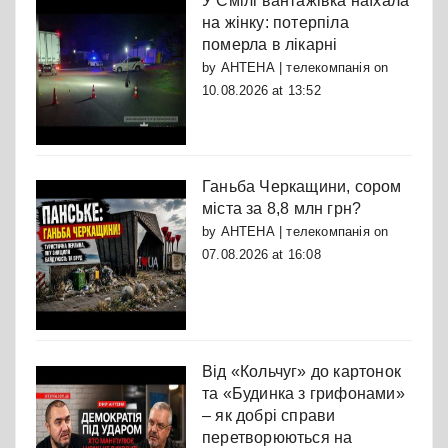
У Смілі вантажівка наїхала
на жінку: потерпіла
померла в лікарні
by
АНТЕНА | телекомпанія
on
10.08.2026 at 13:52
Ганьба Черкащини, сором
міста за 8,8 млн грн?
by
АНТЕНА | телекомпанія
on
07.08.2026 at 16:08
Від «Кольчуг» до картонок
та «Будинка з грифонами»
– як добрі справи
перетворюються на