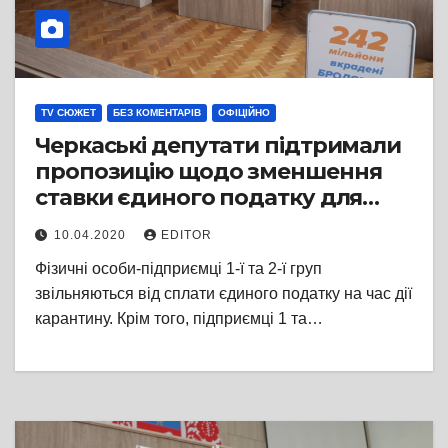
TV СЮЖЕТ
БЕЗ КОМЕНТАРІВ
ОФІЦІЙНО
Черкаські депутати підтримали
пропозицію щодо зменшення
ставки єдиного податку для
підприємців 1-ї та 2-ї груп на час
10.04.2020
EDITOR
карантину
Фізичні особи-підприємці 1-ї та 2-ї груп
звільняються від сплати єдиного податку на час дії
карантину. Крім того, підприємці 1 та…