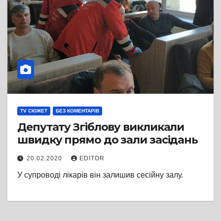
TV СЮЖЕТ
БЕЗ КОМЕНТАРІВ
Депутату Згіблову викликали
швидку прямо до зали засідань
20.02.2020
EDITOR
У супроводі лікарів він залишив сесійну залу.