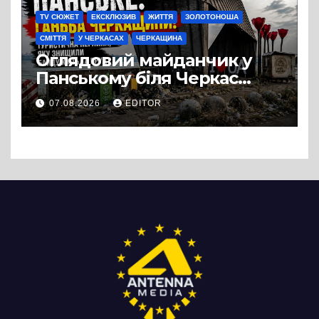
TV СЮЖЕТ
ЕКСКЛЮЗИВ
ЖИТТЯ
ЗОЛОТОНОША
СМІТТЯ
У ЧЕРКАСАХ
ЧЕРКАЩИНА
Оглядовий майданчик у
Панському біля Черкас
перетворився на занедбане
07.08.2026
EDITOR
сміттєзвалище