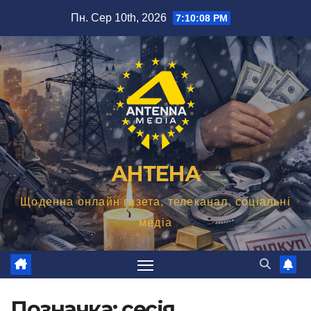
Перейти
Пн. Сер 10th, 2026
7:10:09 PM
до
вмісту
АНТЕНА
Щоденна онлайн газета, телеканал, соціальні
медіа
Позначка:
сесія