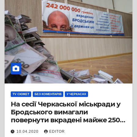
TV СЮЖЕТ
БЕЗ КОМЕНТАРІВ
У ЧЕРКАСАХ
На сесії Черкаської міськради у
Бродського вимагали
повернути вкрадені майже 250
мільйонів
10.04.2020
EDITOR