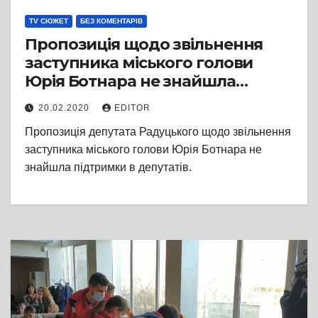
TV СЮЖЕТ
БЕЗ КОМЕНТАРІВ
Пропозиція щодо звільнення
заступника міського голови
Юрія Ботнара не знайшла
підтримки в депутатів
20.02.2020
EDITOR
Пропозиція депутата Радуцького щодо звільнення
заступника міського голови Юрія Ботнара не
знайшла підтримки в депутатів.