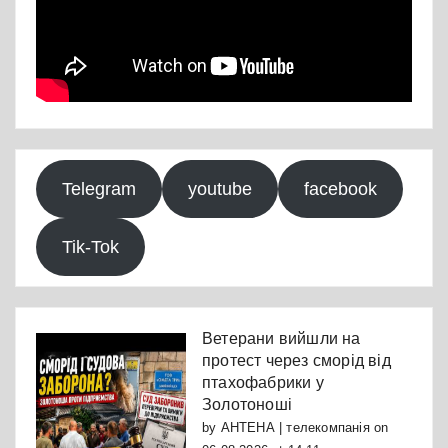
Telegram
youtube
facebook
Tik-Tok
Ветерани вийшли на
протест через сморід від
птахофабрики у
Золотоноші
by
АНТЕНА | телекомпанія
on