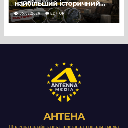
найбільший історичний
міф Черкас
05.08.2026
EDITOR
АНТЕНА
Щоденна онлайн газета, телеканал, соціальні медіа