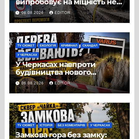
випробовує на міцність не
лише людей, а й дороги
06.08.2026
EDITOR
Черкас
TV СЮЖЕТ
ЕКОЛОГІЯ
КРИМІНАЛ
СКАНДАЛ
У ЧЕРКАСАХ
У Черкасах навпроти
будівництва нового
супермаркету VARUS на
06.08.2026
EDITOR
проспекті Перемоги всохли
дерева. І це навряд чи
можна назвати
випадковістю
TV СЮЖЕТ
ІСТОРІЯ
БЕЗ КОМЕНТАРІВ
У ЧЕРКАСАХ
Замкова гора без замку: