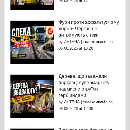
06.08.2026 at 14:11
Фури проти асфальту: чому
дороги Черкас не
витримують спеки
by
АНТЕНА | телекомпанія
on
06.08.2026 at 13:28
Дерева, що заважали
парковці супермаркету
навмисне отруїли
гербіцидами
by
АНТЕНА | телекомпанія
on
06.08.2026 at 12:39