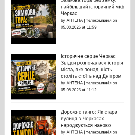
Замкова гора без замку:
найбільший історичний міф
Черкас
by
АНТЕНА | телекомпанія
on
05.08.2026 at 11:59
Історичне серце Черкас.
Звідси розпочалася історія
міста, яке понад шість
століть стоїть над Дніпром
by
АНТЕНА | телекомпанія
on
05.08.2026 at 11:12
Дорожнє танго: Як стара
вулиця в Черкасах
народжується наново
by
АНТЕНА | телекомпанія
on