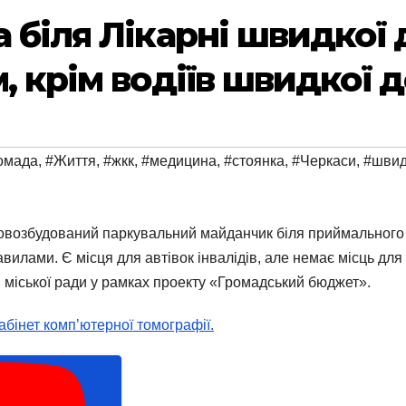
а біля Лікарні швидкої
, крім водіїв швидкої 
омада
,
#Життя
,
#жкк
,
#медицина
,
#стоянка
,
#Черкаси
,
#швид
возбудований паркувальний майданчик біля приймального ві
вилами. Є місця для автівок інвалідів, але немає місць для
міської ради у рамках проекту «Громадський бюджет».
кабінет комп’ютерної томографії.