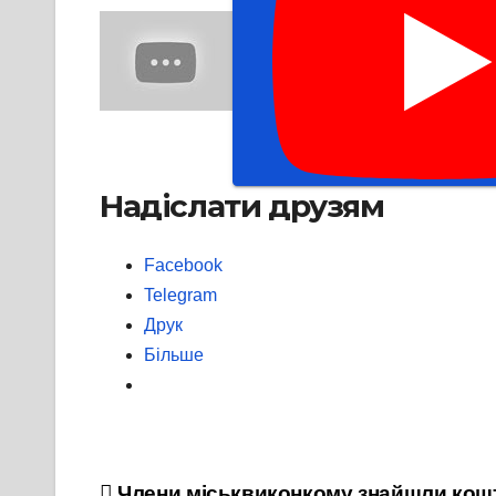
Надіслати друзям
Facebook
Telegram
Друк
Більше
Члени міськвиконкому знайшли кошт