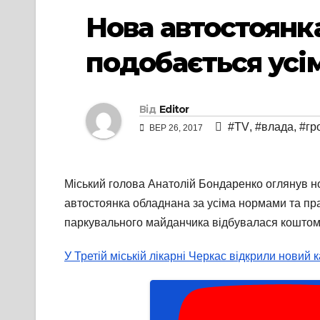
Нова автостоянк
подобається усім
Від
Editor
#TV
,
#влада
,
#гр
ВЕР 26, 2017
Міський голова Анатолій Бондаренко оглянув но
автостоянка обладнана за усіма нормами та пра
паркувального майданчика відбувалася коштом 
У Третій міській лікарні Черкас відкрили новий 