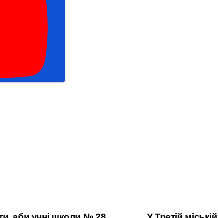
и, аби учні школи № 28
У Третій міські