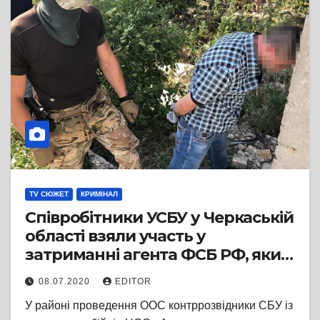
TV СЮЖЕТ
КРИМІНАЛ
Співробітники УСБУ у Черкаській
області взяли участь у
затриманні агента ФСБ РФ, який
готував теракт на території ПАТ
08.07.2020
EDITOR
«Сєвєродонецьке об’єднання
У районі проведення ООС контррозвідники СБУ із
Азот» (оновлено)