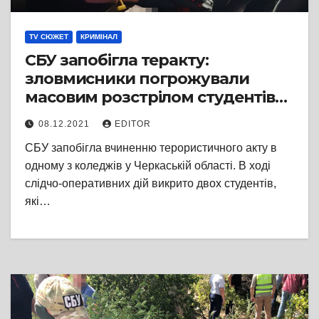
TV СЮЖЕТ
КРИМІНАЛ
СБУ запобігла теракту:
зловмисники погрожували
масовим розстрілом студентів
на Черкащині
08.12.2021
EDITOR
СБУ запобігла вчиненню терористичного акту в
одному з коледжів у Черкаській області. В ході
слідчо-оперативних дій викрито двох студентів,
які…