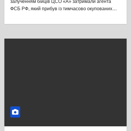
залученням бійців ЦСО «А» затримали агента
ФСБ РФ, який прибув із тимчасово окупованих…