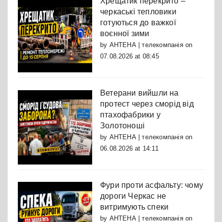
Хрещатик перекрито –
черкаські тепловики
готуються до важкої
воєнної зими
by
АНТЕНА | телекомпанія
on
07.08.2026 at 08:45
Ветерани вийшли на
протест через сморід від
птахофабрики у
Золотоноші
by
АНТЕНА | телекомпанія
on
06.08.2026 at 14:11
Фури проти асфальту: чому
дороги Черкас не
витримують спеки
by
АНТЕНА | телекомпанія
on