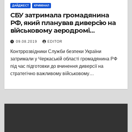
ДАЙДЖЕСТ
КРИМІНАЛ
СБУ затримала громадянина
РФ, який планував диверсію на
військовому аеродромі
Збройних Сил України на
09.08.2019
EDITOR
Черкащині
Контррозвідники Служби безпеки України
затримали у Черкаській області громадянина РФ
під час підготовки до вчинення диверсії на
стратегічно важливому військовому…