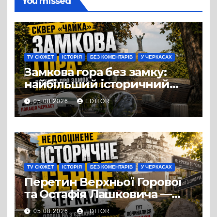
You missed
TV СЮЖЕТ
ІСТОРІЯ
БЕЗ КОМЕНТАРІВ
У ЧЕРКАСАХ
Замкова гора без замку:
найбільший історичний
міф Черкас
05.08.2026
EDITOR
TV СЮЖЕТ
ІСТОРІЯ
БЕЗ КОМЕНТАРІВ
У ЧЕРКАСАХ
Перетин Верхньої Горової
та Остафія Лашковича —
історичне серце Черкас.
05.08.2026
EDITOR