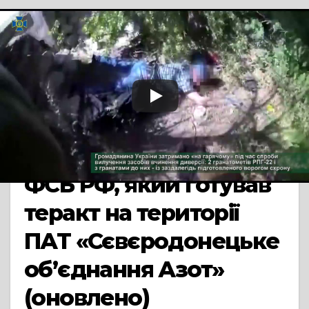
TV СЮЖЕТ
КРИМІНАЛ
Співробітники УСБУ у
Черкаській області
взяли участь у
затриманні агента
ФСБ РФ, який готував
теракт на території
ПАТ «Сєвєродонецьке
об’єднання Азот»
(оновлено)