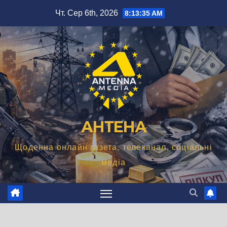
Перейти
Чт. Сер 6th, 2026
8:13:36 AM
до
вмісту
АНТЕНА
Щоденна онлайн газета, телеканал, соціальні
медіа