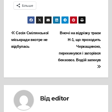
Більше
Навігація
Сесія Смілянської
Вночі на відрізку траси
міськради вкотре не
Н-1, що проходить
записів
відбулась
Черкащиною,
перекинувся і загорівся
бензовоз. Водій загинув
Від
editor