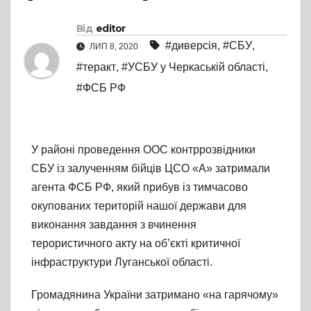
Від
editor
#диверсія
,
#СБУ
,
ЛИП 8, 2020
#теракт
,
#УСБУ у Черкаській області
,
#ФСБ РФ
У районі проведення ООС контррозвідники
СБУ із залученням бійців ЦСО «А» затримали
агента ФСБ РФ, який прибув із тимчасово
окупованих територій нашої держави для
виконання завдання з вчинення
терористичного акту на об’єкті критичної
інфраструктури Луганської області.
Громадянина України затримано «на гарячому»