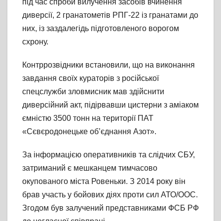
під час спроби вилучення засобів вчинення
диверсії, 2 гранатометів РПГ-22 із гранатами до
них, із заздалегідь підготовленого ворогом
схрону.
Контррозвідники встановили, що на виконання
завдання своїх кураторів з російської
спецслужби зловмисник мав здійснити
диверсійний акт, підірвавши цистерни з аміаком
ємністю 3500 тонн на території ПАТ
«Сєвєродонецьке об’єднання Азот».
За інформацією оперативників та слідчих СБУ,
затриманий є мешканцем тимчасово
окупованого міста Ровеньки. З 2014 року він
брав участь у бойових діях проти сил АТО/ООС.
Згодом був залучений представниками ФСБ РФ