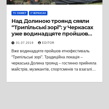
TV СЮЖЕТ
У ЧЕРКАСАХ
Над Долиною троянд сяяли
“Трипільські зорі”: у Черкасах
уже водинадцяте пройшов
етнофестиваль
01.07.2019
EDITOR
Вже водинадцяте пройшов етнофестиваль
“Трипільські зорі”. Традиційна локація –
черкаська Долина троянд – гостинно прийняла
майстрів, музикантів, спортсменів та взагалі…