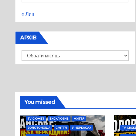
« Лип
АРХІВ
Архів
You missed
TV СЮЖЕТ
ЕКСКЛЮЗИВ
ЖИТТЯ
ЗОЛОТОНОША
СМІТТЯ
У ЧЕРКАСАХ
TV СЮЖ