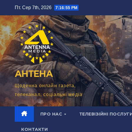
Перейти
Пт. Сер 7th, 2026
7:16:57 PM
до
вмісту
АНТЕНА
Щоденна онлайн газета,
телеканал, соціальні медіа
ПРО НАС
ТЕЛЕВІЗІЙНІ ПОСЛУГ
КОНТАКТИ