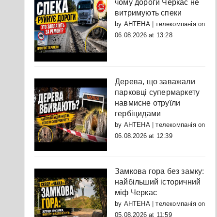
чому дороги Черкас не
витримують спеки
by
АНТЕНА | телекомпанія
on
06.08.2026 at 13:28
Дерева, що заважали
парковці супермаркету
навмисне отруїли
гербіцидами
by
АНТЕНА | телекомпанія
on
06.08.2026 at 12:39
Замкова гора без замку:
найбільший історичний
міф Черкас
by
АНТЕНА | телекомпанія
on
05.08.2026 at 11:59