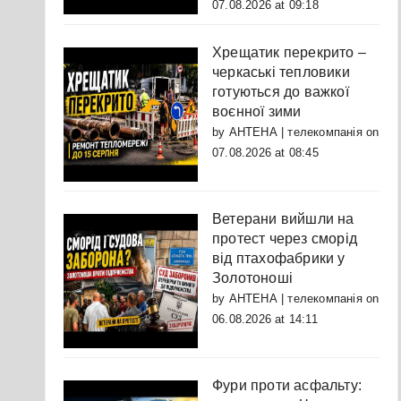
07.08.2026 at 09:18
Хрещатик перекрито –
черкаські тепловики
готуються до важкої
воєнної зими
by
АНТЕНА | телекомпанія
on
07.08.2026 at 08:45
Ветерани вийшли на
протест через сморід
від птахофабрики у
Золотоноші
by
АНТЕНА | телекомпанія
on
06.08.2026 at 14:11
Фури проти асфальту: