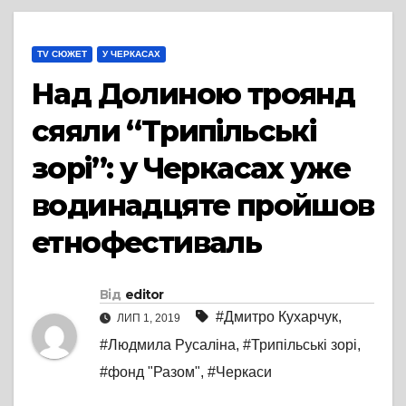
TV СЮЖЕТ
У ЧЕРКАСАХ
Над Долиною троянд
сяяли “Трипільські
зорі”: у Черкасах уже
водинадцяте пройшов
етнофестиваль
Від
editor
#Дмитро Кухарчук
,
ЛИП 1, 2019
#Людмила Русаліна
,
#Трипільські зорі
,
#фонд "Разом"
,
#Черкаси