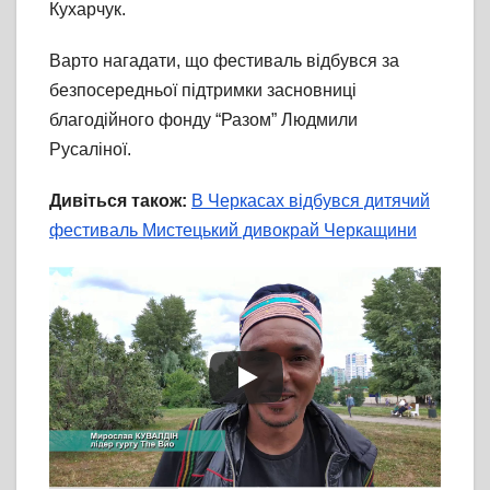
Кухарчук.
Варто нагадати, що фестиваль відбувся за
безпосередньої підтримки засновниці
благодійного фонду “Разом” Людмили
Русаліної.
Дивіться також:
В Черкасах відбувся дитячий
фестиваль Мистецький дивокрай Черкащини