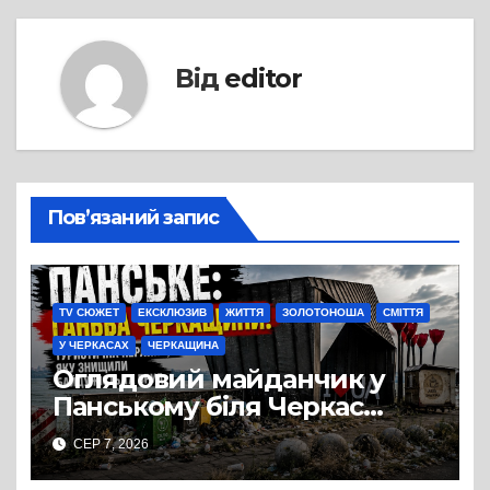
Від
editor
Пов’язаний запис
TV СЮЖЕТ
ЕКСКЛЮЗИВ
ЖИТТЯ
ЗОЛОТОНОША
СМІТТЯ
У ЧЕРКАСАХ
ЧЕРКАЩИНА
Оглядовий майданчик у
Панському біля Черкас
перетворився на занедбане
СЕР 7, 2026
сміттєзвалище