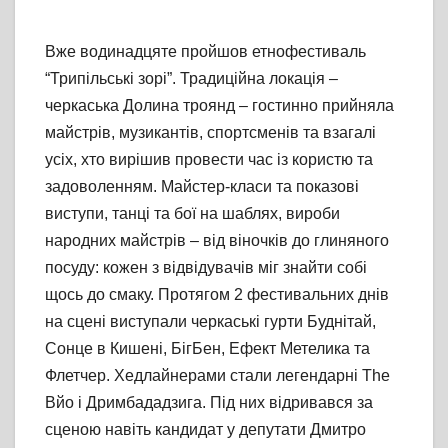
Вже водинадцяте пройшов етнофестиваль
“Трипільські зорі”. Традиційна локація –
черкаська Долина троянд – гостинно прийняла
майстрів, музикантів, спортсменів та взагалі
усіх, хто вирішив провести час із користю та
задоволенням. Майстер-класи та показові
виступи, танці та бої на шаблях, вироби
народних майстрів – від віночків до глиняного
посуду: кожен з відвідувачів міг знайти собі
щось до смаку. Протягом 2 фестивальних днів
на сцені виступали черкаські гурти Буднітай,
Сонце в Кишені, БігБен, Ефект Метелика та
Флетчер. Хедлайнерами стали легендарні The
Вйо і Дримбададзига. Під них відривався за
сценою навіть кандидат у депутати Дмитро