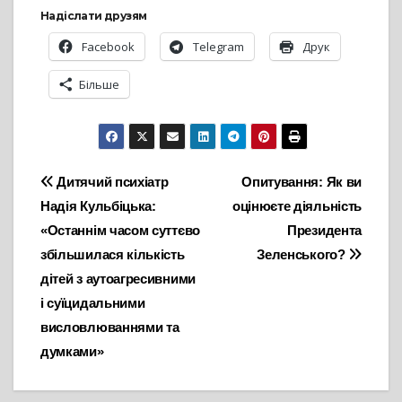
Надіслати друзям
Facebook
Telegram
Друк
Більше
Навігація
Дитячий психіатр
Опитування: Як ви
Надія Кульбіцька:
оцінюєте діяльність
записів
«Останнім часом суттєво
Президента
збільшилася кількість
Зеленського?
дітей з аутоагресивними
і суїцидальними
висловлюваннями та
думками»