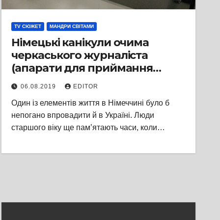
TV СЮЖЕТ
МАНДРИ СВІТАМИ
Німецькі канікули очима
черкаського журналіста
(апарати для приймання
пластикової тари)
06.08.2019
EDITOR
Один із елементів життя в Німеччині було б
непогано впровадити й в Україні. Люди
старшого віку ще пам’ятають часи, коли…