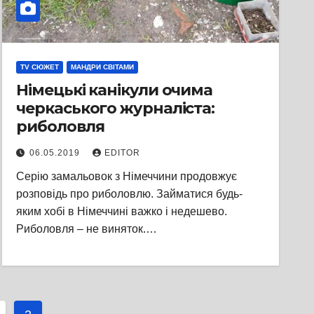
TV СЮЖЕТ
МАНДРИ СВІТАМИ
Німецькі канікули очима
черкаського журналіста:
риболовля
06.05.2019
EDITOR
Серію замальовок з Німеччини продовжує
розповідь про риболовлю. Займатися будь-
яким хобі в Німеччині важко і недешево.
Риболовля – не виняток.…