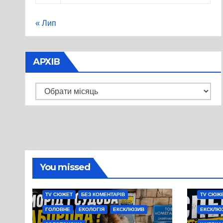
« Лип
АРХІВ
Архів
You missed
TV СЮЖЕТ
БЕЗ КОМЕНТАРІВ
TV СЮЖ
ГОЛОВНЕ
ЕКОЛОГІЯ
ЕКСКЛЮЗИВ
ЕКСКЛЮ