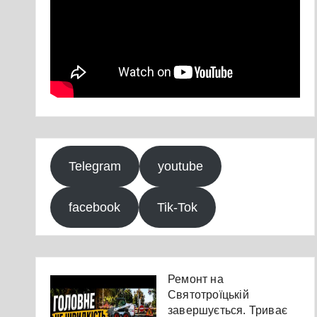
Telegram
youtube
facebook
Tik-Tok
Ремонт на
Святотроїцькій
завершується. Триває