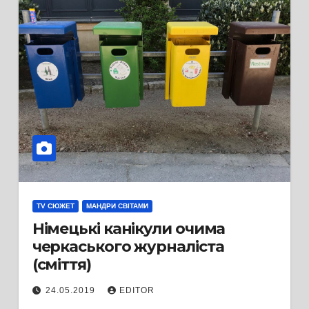
TV СЮЖЕТ
МАНДРИ СВІТАМИ
Німецькі канікули очима
черкаського журналіста
(сміття)
24.05.2019
EDITOR