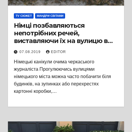
TV СЮЖЕТ
МАНДРИ СВІТАМИ
Німці позбавляються
непотрібних речей,
виставляючи їх на вулицю в
коробках з написом “Zu
07.08.2019
EDITOR
verschenken” – тобто: “Віддаю”
Німецькі канікули очима черкаського
журналіста Прогулюючись вулицями
німецького міста можна часто побачити біля
будинків, на зупинках або перехрестях
картонні коробки,…