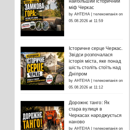
найбільший історичний
міф Черкас
by
АНТЕНА | телекомпанія
on
05.08.2026 at 11:59
Історичне серце Черкас.
Звідси розпочалася
історія міста, яке понад
шість століть стоїть над
Дніпром
by
АНТЕНА | телекомпанія
on
05.08.2026 at 11:12
Дорожнє танго: Як
стара вулиця в
Черкасах народжується
наново
by
АНТЕНА | телекомпанія
on