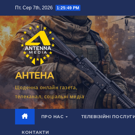
Перейти
Пт. Сер 7th, 2026
1:25:51 PM
до
вмісту
АНТЕНА
Щоденна онлайн газета,
телеканал, соціальні медіа
ПРО НАС
ТЕЛЕВІЗІЙНІ ПОСЛУГ
КОНТАКТИ