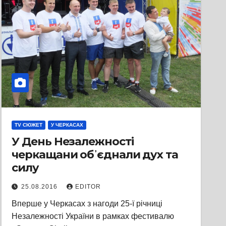
TV СЮЖЕТ
У ЧЕРКАСАХ
У День Незалежності
черкащани об᾽єднали дух та
силу
25.08.2016
EDITOR
Вперше у Черкасах з нагоди 25-ї річниці
Незалежності України в рамках фестивалю