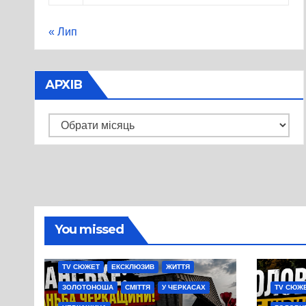
« Лип
АРХІВ
Архів
You missed
TV СЮЖЕТ
ЕКСКЛЮЗИВ
ЖИТТЯ
ЗОЛОТОНОША
СМІТТЯ
У ЧЕРКАСАХ
TV СЮЖ