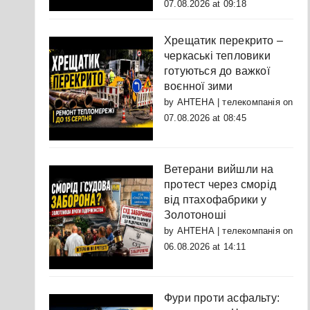
07.08.2026 at 09:18
Хрещатик перекрито –
черкаські тепловики
готуються до важкої
воєнної зими
by
АНТЕНА | телекомпанія
on
07.08.2026 at 08:45
Ветерани вийшли на
протест через сморід
від птахофабрики у
Золотоноші
by
АНТЕНА | телекомпанія
on
06.08.2026 at 14:11
Фури проти асфальту: