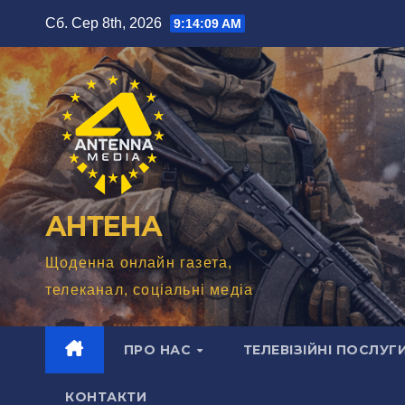
Перейти
Сб. Сер 8th, 2026
9:14:10 AM
до
вмісту
АНТЕНА
Щоденна онлайн газета,
телеканал, соціальні медіа
ПРО НАС
ТЕЛЕВІЗІЙНІ ПОСЛУГ
КОНТАКТИ