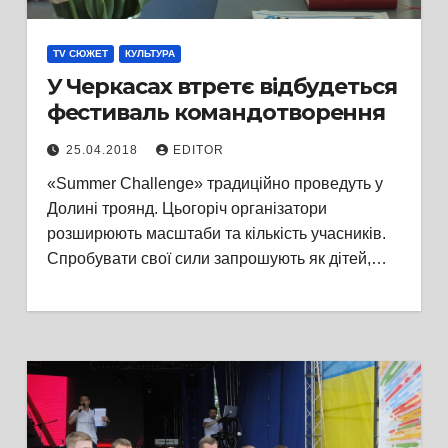
TV СЮЖЕТ
КУЛЬТУРА
У Черкасах втретє відбудеться
фестиваль командотворення
25.04.2018
EDITOR
«Summer Challenge» традиційно проведуть у
Долині троянд. Цьогоріч організатори
розширюють масштаби та кількість учасників.
Спробувати свої сили запрошують як дітей,…