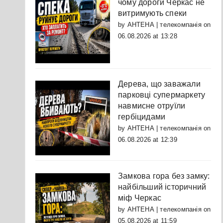
чому дороги Черкас не
витримують спеки
by
АНТЕНА | телекомпанія
on
06.08.2026 at 13:28
Дерева, що заважали
парковці супермаркету
навмисне отруїли
гербіцидами
by
АНТЕНА | телекомпанія
on
06.08.2026 at 12:39
Замкова гора без замку:
найбільший історичний
міф Черкас
by
АНТЕНА | телекомпанія
on
05.08.2026 at 11:59