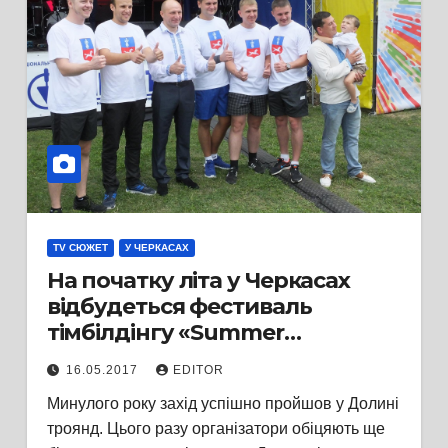
TV СЮЖЕТ
У ЧЕРКАСАХ
На початку літа у Черкасах
відбудеться фестиваль
тімбілдінгу «Summer
Challenge»
16.05.2017
EDITOR
Минулого року захід успішно пройшов у Долині
троянд. Цього разу організатори обіцяють ще