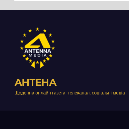
роз
істо
пон
стол
Дні
АНТЕНА
Щоденна онлайн газета, телеканал, соціальні медіа