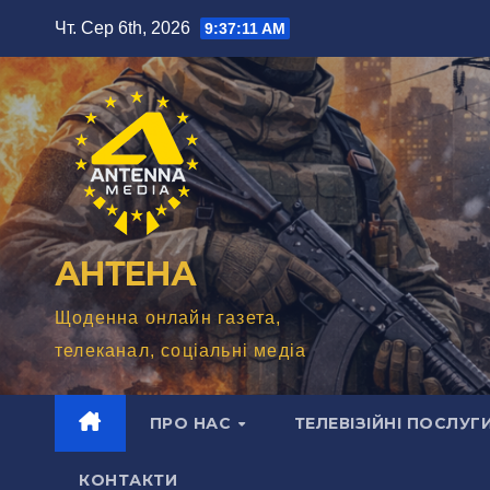
Перейти
Чт. Сер 6th, 2026
9:37:13 AM
до
вмісту
АНТЕНА
Щоденна онлайн газета,
телеканал, соціальні медіа
ПРО НАС
ТЕЛЕВІЗІЙНІ ПОСЛУГ
КОНТАКТИ