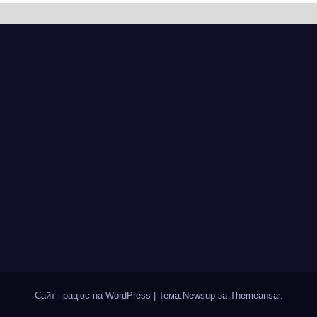
почалася
ділянці від
рія міста, яке
провулка Івана
ад шість
Сірка до вулиці
іть стоїть над
Надпільної
пром
Сайт працює на WordPress
|
Тема:Newsup за
Themeansar
.