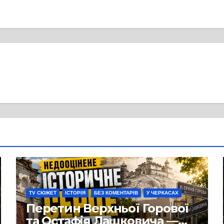
TV СЮЖЕТ
ІСТОРІЯ
БЕЗ КОМЕНТАРІВ
У ЧЕРКАСАХ
Перетин Верхньої Горової
та Остафія Лашковича —