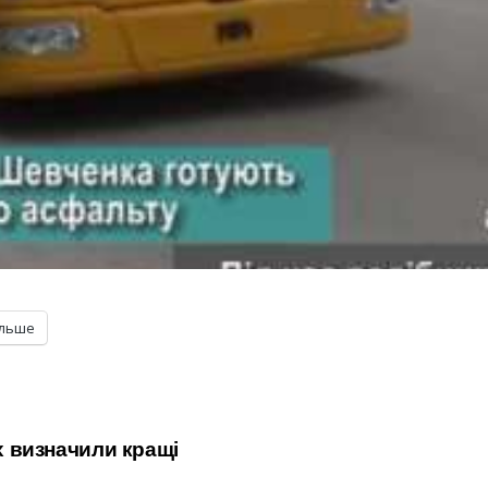
ільше
ах визначили кращі