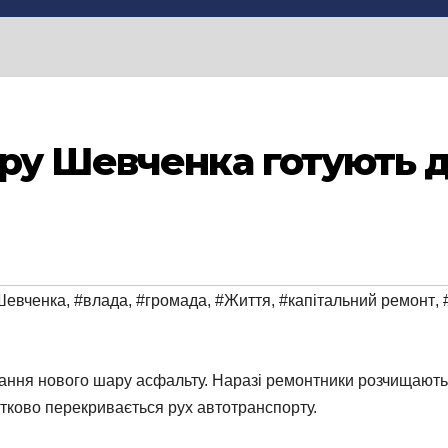
ру Шевченка готують 
Шевченка
,
#влада
,
#громада
,
#Життя
,
#капітальний ремонт
,
ння нового шару асфальту. Наразі ремонтники розчищають уз
стково перекривається рух автотранспорту.