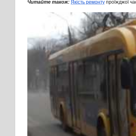
Читайте також:
Якість ремонту
проїжджої час