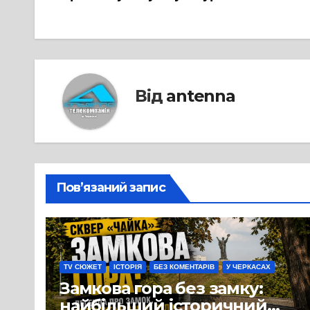
записів
Від
antenna
Пов’язаний запис
TV СЮЖЕТ
ІСТОРІЯ
БЕЗ КОМЕНТАРІВ
У ЧЕРКАСАХ
Замкова гора без замку:
найбільший історичний