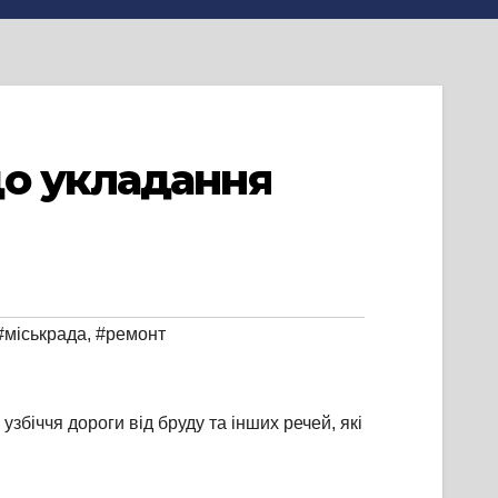
до укладання
#міськрада
,
#ремонт
біччя дороги від бруду та інших речей, які