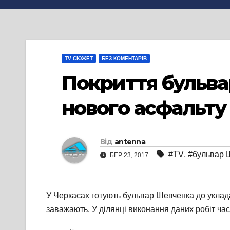
TV СЮЖЕТ
БЕЗ КОМЕНТАРІВ
Покриття бульва
нового асфальту
Від
antenna
#TV
,
#бульвар 
БЕР 23, 2017
У Черкасах готують бульвар Шевченка до уклада
заважають. У ділянці виконання даних робіт ча