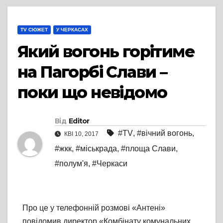
TV СЮЖЕТ
У ЧЕРКАСАХ
Який вогонь горітиме
на Пагорбі Слави –
поки що невідомо
Від
Editor
#TV
,
#вічний вогонь
,
КВІ 10, 2017
#жкк
,
#міськрада
,
#площа Слави
,
#полум'я
,
#Черкаси
Про це у телефонній розмові «Антені»
повідомив директор «Комбінату комунальних