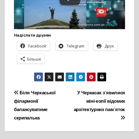
Надіслати друзям
Facebook
Telegram
Друк
Більше
Навігація
Біля Черкаської
У Черкасах з᾽явилися
філармонії
міні-копії відомих
записів
балансуватиме
архітектурних пам᾽яток
скрипалька