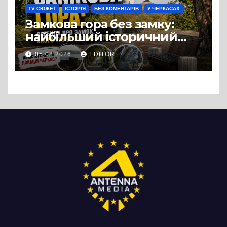
TV СЮЖЕТ
ІСТОРІЯ
БЕЗ КОМЕНТАРІВ
У ЧЕРКАСАХ
Замкова гора без замку:
найбільший історичний
міф Черкас
05.08.2026
EDITOR