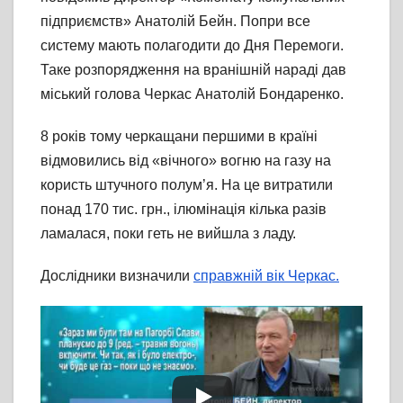
підприємств» Анатолій Бейн. Попри все
систему мають полагодити до Дня Перемоги.
Таке розпорядження на вранішній нараді дав
міський голова Черкас Анатолій Бондаренко.
8 років тому черкащани першими в країні
відмовились від «вічного» вогню на газу на
користь штучного полум’я. На це витратили
понад 170 тис. грн., ілюмінація кілька разів
ламалася, поки геть не вийшла з ладу.
Дослідники визначили
справжній вік Черкас.