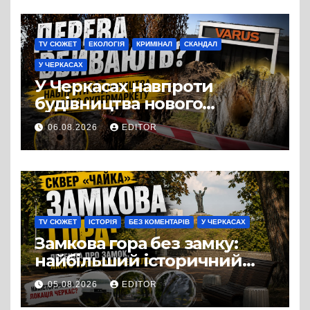
TV СЮЖЕТ
ЕКОЛОГІЯ
КРИМІНАЛ
СКАНДАЛ
У ЧЕРКАСАХ
У Черкасах навпроти
будівництва нового
супермаркету VARUS на
06.08.2026
EDITOR
проспекті Перемоги всохли
дерева. І це навряд чи
можна назвати
випадковістю
TV СЮЖЕТ
ІСТОРІЯ
БЕЗ КОМЕНТАРІВ
У ЧЕРКАСАХ
Замкова гора без замку:
найбільший історичний
міф Черкас
05.08.2026
EDITOR