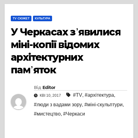
TV СЮЖЕТ
КУЛЬТУРА
У Черкасах з᾽явилися
міні-копії відомих
архітектурних
пам᾽яток
Від
Editor
#TV
,
#архітектура
,
КВІ 10, 2017
#люди з вадами зору
,
#міні-скульптури
,
#мистецтво
,
#Черкаси