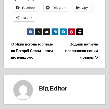
Facebook
Telegram
Друк
Більше
Навігація
Який вогонь горітиме
Водний патруль
на Пагорбі Слави – поки
поповнився новим
записів
що невідомо
човном
Від
Editor